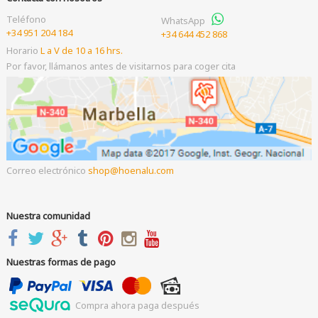
Teléfono
WhatsApp
+34 951 204 184
+34 644 452 868
Horario
L a V de 10 a 16 hrs.
Por favor, llámanos antes de visitarnos para coger cita
Correo electrónico
shop
hoenalu.com
Nuestra comunidad
Nuestras formas de pago
Compra ahora paga después