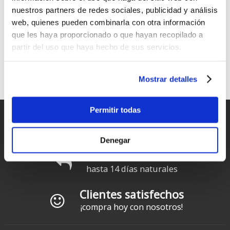
Foil Drive v2 Motor Cable O
Foil Drive Kit de tornillos de
nuestros partners de redes sociales, publicidad y análisis
Ring
acero inoxidable
web, quienes pueden combinarla con otra información
23
Desde:
€
.00
que les haya proporcionado o que hayan recopilado a
30
€
.00
partir del uso que haya hecho de sus servicios.
1
2
3
siguiente ›
última »
Páginas
Mostrar detalles
Permitir todas
Entregas rápidas
para España y Portugal
Denegar
Devoluciones
hasta 14 días naturales
Clientes satisfechos
¡compra hoy con nosotros!