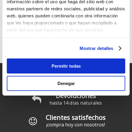
información sobre el uso que haga del sitio web con
nuestros partners de redes sociales, publicidad y análisis
Starboard iGo Deluxe Lite
Pack Starboard Touring
web, quienes pueden combinarla con otra información
10'8"x33" Kayak set con remo
Deluxe Lite Kayak Set
1099
1159
que les haya proporcionado o que hayan recopilado a
€
.00
€
.00
partir del uso que haya hecho de sus servicios.
1
2
siguiente ›
última »
Páginas
Mostrar detalles
Permitir todas
Entregas rápidas
para España y Portugal
Denegar
Devoluciones
hasta 14 días naturales
Clientes satisfechos
¡compra hoy con nosotros!