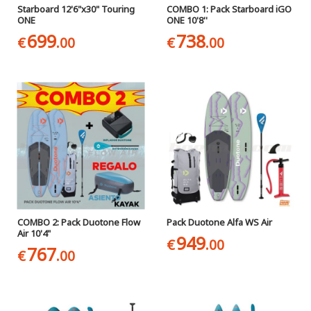
Starboard 12'6"x30" Touring
COMBO 1: Pack Starboard iGO
ONE
ONE 10'8''
699
738
€
.00
€
.00
COMBO 2: Pack Duotone Flow
Pack Duotone Alfa WS Air
Air 10'4"
949
€
.00
767
€
.00