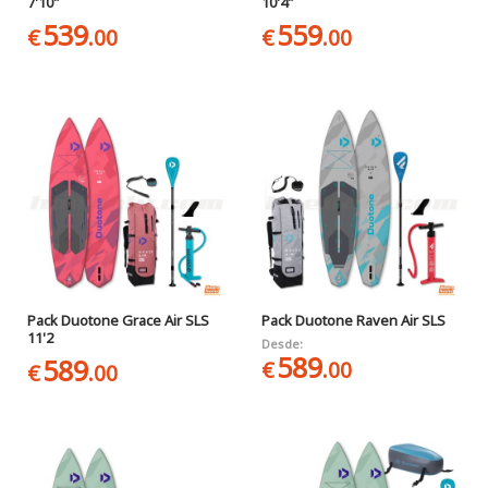
7'10"
10'4"
539
559
€
.00
€
.00
Pack Duotone Grace Air SLS
Pack Duotone Raven Air SLS
11'2
Desde:
589
589
€
.00
€
.00