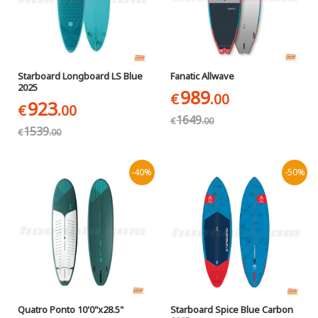
Starboard Longboard LS Blue
Fanatic Allwave
2025
989
€
.00
923
€
.00
1649
€
.00
1539
€
.00
-40%
-50%
Quatro Ponto 10'0"x28.5"
Starboard Spice Blue Carbon