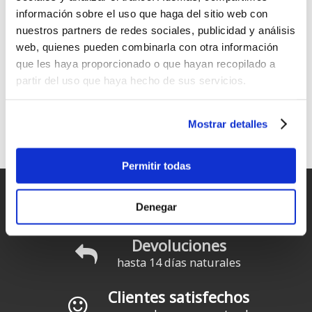
información sobre el uso que haga del sitio web con
nuestros partners de redes sociales, publicidad y análisis
web, quienes pueden combinarla con otra información
Duotone Flow
Duotone Flow Bamboo
que les haya proporcionado o que hayan recopilado a
Desde:
Desde:
partir del uso que haya hecho de sus servicios.
1599
1699
€
.00
€
.00
Mostrar detalles
1
2
siguiente ›
última »
Páginas
Permitir todas
Entregas rápidas
Denegar
para España y Portugal
Devoluciones
hasta 14 días naturales
Clientes satisfechos