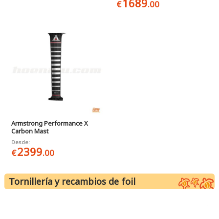
1689
€
.00
Armstrong Performance X
Carbon Mast
Desde:
2399
€
.00
Tornillería y recambios de foil