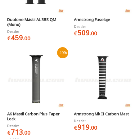
Duotone Mástil AL 3BS QM
Armstrong Fuselaje
(Mono)
Desde:
509
Desde:
€
.00
459
€
.00
-40%
AK Mastil Carbon Plus Taper
Armstrong Mk II Carbon Mast
Lock
Desde:
919
Desde:
€
.00
713
€
.00