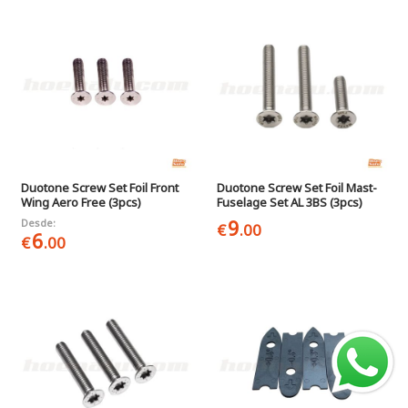
Duotone Screw Set Foil Front
Duotone Screw Set Foil Mast-
Wing Aero Free (3pcs)
Fuselage Set AL 3BS (3pcs)
9
Desde:
€
.00
6
€
.00