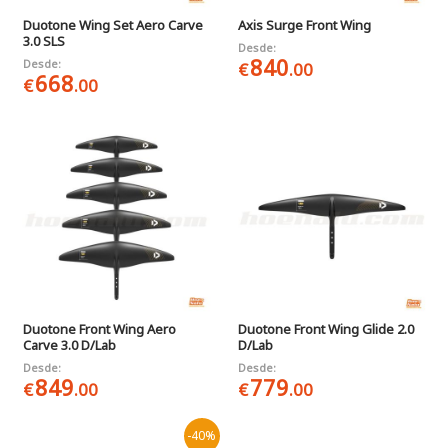
Duotone Wing Set Aero Carve
Axis Surge Front Wing
3.0 SLS
Desde:
840
Desde:
€
.00
668
€
.00
Duotone Front Wing Aero
Duotone Front Wing Glide 2.0
Carve 3.0 D/Lab
D/Lab
Desde:
Desde:
849
779
€
.00
€
.00
-40%