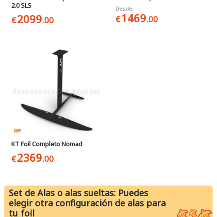
2.0 SLS
Desde:
1469
2099
€
.00
€
.00
KT Foil Completo Nomad
2369
€
.00
Set de Alas o alas sueltas: Puedes
elegir otra configuración de alas para
tu foil