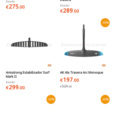
Desde:
275
Desde:
€
.00
289
€
.00
-40%
Armstrong Estabilizador Surf
AK Ala Trasera Arc Monoque
Mark II
197
€
.00
Desde:
299
329
€
.00
€
.00
-30%
-40%