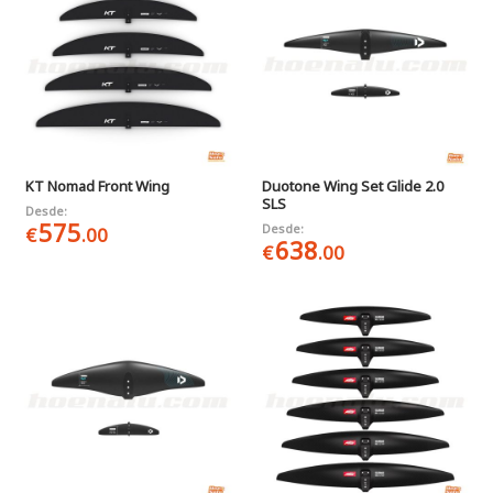
KT Nomad Front Wing
Duotone Wing Set Glide 2.0
SLS
Desde:
575
Desde:
€
.00
638
€
.00