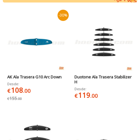
-30%
AK Ala Trasera G10 Arc Down
Duotone Ala Trasera Stabilizer
H
Desde:
108
Desde:
€
.00
119
€
.00
155
€
.00