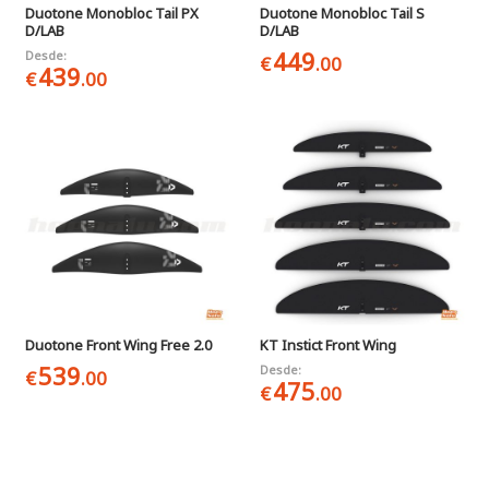
Duotone Monobloc Tail PX
Duotone Monobloc Tail S
D/LAB
D/LAB
449
Desde:
€
.00
439
€
.00
Duotone Front Wing Free 2.0
KT Instict Front Wing
539
Desde:
€
.00
475
€
.00