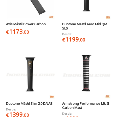
Axis Mástil Power Carbon
Duotone Mastil Aero Mid QM
SLS
1173
€
.00
Desde:
1199
€
.00
Duotone Mástil Slim 2.0 D/LAB
Armstrong Performance Mk II
Carbon Mast
Desde:
1399
Desde:
€
.00