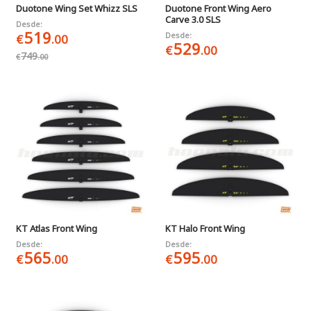
Duotone Wing Set Whizz SLS
Duotone Front Wing Aero
Carve 3.0 SLS
Desde:
519
Desde:
€
.00
529
€
.00
749
€
.00
KT Atlas Front Wing
KT Halo Front Wing
Desde:
Desde:
565
595
€
.00
€
.00