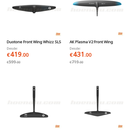
Duotone Front Wing Whizz SLS
AK Plasma V2 Front Wing
Desde:
Desde:
419
431
€
.00
€
.00
599
719
€
.00
€
.00