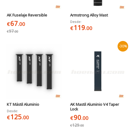
AK Fuselaje Reversible
Armstrong Alloy Mast
67
Desde:
€
.00
119
€
.00
97
€
.00
-30%
KT Mástil Aluminio
AK Mastil Aluminio V4 Taper
Lock
Desde:
125
90
€
.00
€
.00
129
€
.00