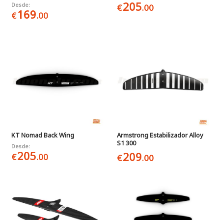
205
Desde:
€
.00
169
€
.00
KT Nomad Back Wing
Armstrong Estabilizador Alloy
S1 300
Desde:
205
209
€
.00
€
.00