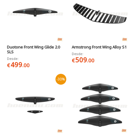
Duotone Front Wing Glide 2.0
Armstrong Front Wing Alloy S1
SLS
Desde:
509
Desde:
€
.00
499
€
.00
-30%