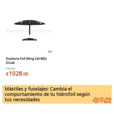
Duotone Foil Wing Set Blitz
D/Lab
Desde:
1028
€
.00
Mástiles y fuselajes: Cambia el
comportamiento de tu hidrofoil según
tus necesidades