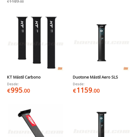
1189
€
.00
KT Mástil Carbono
Duotone Mástil Aero SLS
Desde:
Desde:
995
1159
€
.00
€
.00