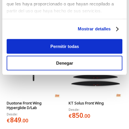
que les haya proporcionado o que hayan recopilado a
partir del uso que haya hecho de sus servicios.
Armstrong Front Wing MA Mark
Duotone Front Wing AMP 2.0
II
SLS
949
Desde:
€
.00
Mostrar detalles
819
€
.00
Permitir todas
Denegar
Duotone Front Wing
KT Solus Front Wing
Hyperglide D/Lab
Desde:
850
Desde:
€
.00
849
€
.00