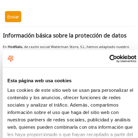
Información básica sobre la protección de datos
En
HoeNalu
, de razón social Waterman Store, S.L, hemos adaptado nuestro
sistema de gestión de la protección de datos a lo dispuesto en el Reglamento
General 2016/679, de 27 de abril de 2016, de Protección De Datos de Carácter
Personal.
En virtud de ello, los datos de carácter personal que nos sean facilitados por
Esta página web usa cookies
las personas que se relacionen con nuestra organización y son titulares de los
datos: clientes, proveedores personal propio y colaborador y otros
Las cookies de este sitio web se usan para personalizar el
relacionados, estarán sujetos a medidas de seguridad cuyas actividades de
tratamiento están relacionadas en un registro de actividades responsabilidad
contenido y los anuncios, ofrecer funciones de redes
de Waterman Store S.L. y que está a disposición de la Agencia Española de
sociales y analizar el tráfico. Además, compartimos
Protección de Datos.
información sobre el uso que haga del sitio web con
Respecto a nuestro cumplimiento de la normativa, la información básica
nuestros partners de redes sociales, publicidad y análisis
sobre el tratamiento de datos recabados mediante este formulario es la
web, quienes pueden combinarla con otra información que
siguiente:
les haya proporcionado o que hayan recopilado a partir del