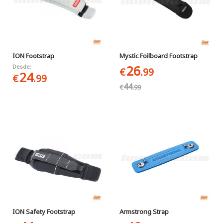
ION Footstrap
Mystic Foilboard Footstrap
26
Desde:
€
.99
24
€
.99
44
€
.99
ION Safety Footstrap
Armstrong Strap