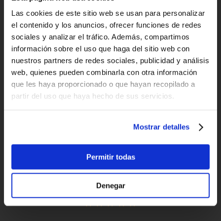
para España y Portugal
Las cookies de este sitio web se usan para personalizar
el contenido y los anuncios, ofrecer funciones de redes
Devoluciones
sociales y analizar el tráfico. Además, compartimos
hasta 14 días naturales
información sobre el uso que haga del sitio web con
nuestros partners de redes sociales, publicidad y análisis
Clientes satisfechos
web, quienes pueden combinarla con otra información
¡compra hoy con nosotros!
que les haya proporcionado o que hayan recopilado a
partir del uso que haya hecho de sus servicios.
"Profesionalidad"
Mostrar detalles
Carlos
Permitir todas
"Simples, eficaz e rapido"
Denegar
Paulo Basto