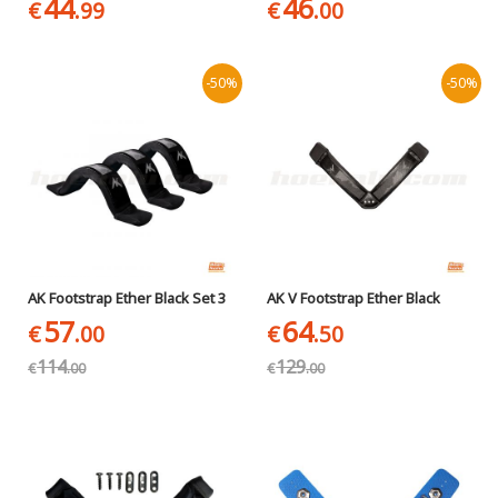
44
46
€
.99
€
.00
-50%
-50%
AK Footstrap Ether Black Set 3
AK V Footstrap Ether Black
57
64
€
.00
€
.50
114
129
€
.00
€
.00