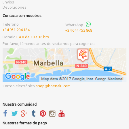
Envíos
Devoluciones
Contacta con nosotros
Teléfono
WhatsApp
+34 951 204 184
+34 644 452 868
Horario
L a V de 10 a 16 hrs.
Por favor, llámanos antes de visitarnos para coger cita
Correo electrónico
shop
hoenalu.com
Nuestra comunidad
Nuestras formas de pago