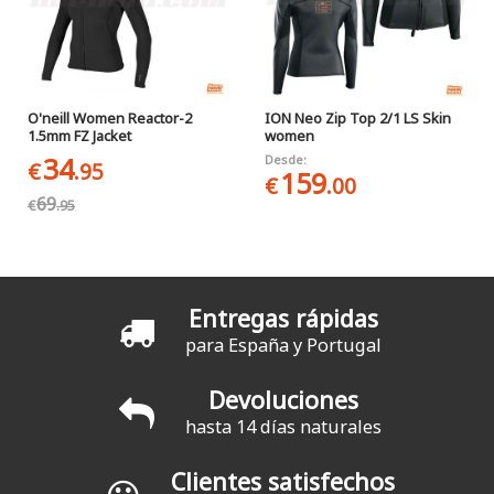
O'neill Women Reactor-2
ION Neo Zip Top 2/1 LS Skin
1.5mm FZ Jacket
women
34
Desde:
€
.95
159
€
.00
69
€
.95
Entregas rápidas
para España y Portugal
Devoluciones
hasta 14 días naturales
Clientes satisfechos