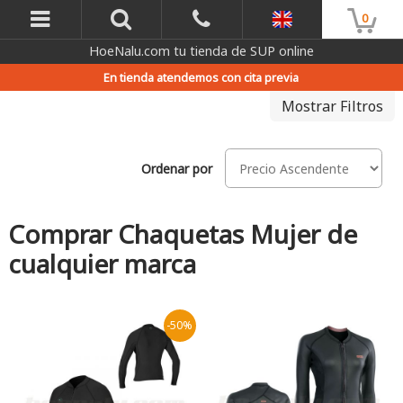
0
HoeNalu.com tu tienda de SUP online
En tienda atendemos con cita previa
Mostrar Filtros
Ordenar por
Comprar Chaquetas Mujer de
cualquier marca
-50%