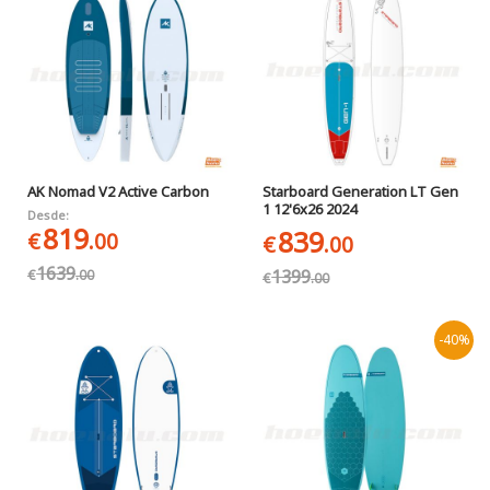
AK Nomad V2 Active Carbon
Starboard Generation LT Gen
1 12'6x26 2024
Desde:
819
839
€
.00
€
.00
1639
1399
€
.00
€
.00
-40%