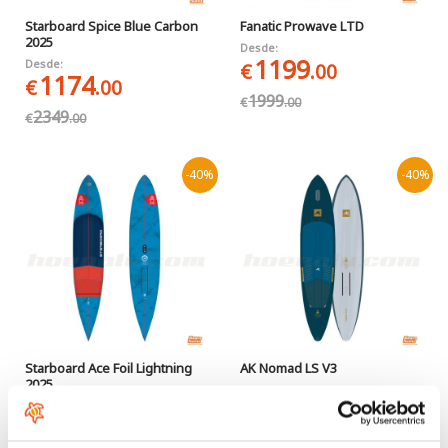
Starboard Spice Blue Carbon
Fanatic Prowave LTD
2025
Desde:
1199
Desde:
€
.00
1174
€
.00
1999
€
.00
2349
€
.00
-40%
-40%
Starboard Ace Foil Lightning
AK Nomad LS V3
2025
1337
€
.00
Desde:
1229
€
.00
2229
€
.00