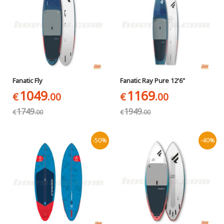
Fanatic Fly
Fanatic Ray Pure 12'6"
1049
1169
€
.00
€
.00
1749
1949
€
.00
€
.00
-50%
-40%