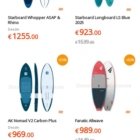
Starboard Whopper ASAP &
Starboard Longboard LS Blue
Rhino
2025
923
Desde:
€
.00
1255
€
.00
1539
€
.00
-50%
-40%
AK Nomad V2 Carbon Plus
Fanatic Allwave
989
Desde:
€
.00
969
€
.00
1649