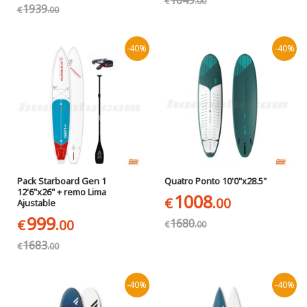
€
.00
1939
€
.00
-40%
-40%
Pack Starboard Gen 1
Quatro Ponto 10'0"x28.5"
12'6"x26" + remo Lima
1008
€
.00
Ajustable
999
1680
€
.00
€
.00
1683
€
.00
-40%
-40%