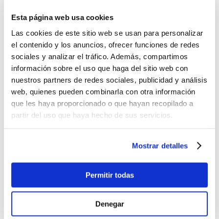
2049
€
.00
Esta página web usa cookies
Las cookies de este sitio web se usan para personalizar
-30%
el contenido y los anuncios, ofrecer funciones de redes
sociales y analizar el tráfico. Además, compartimos
información sobre el uso que haga del sitio web con
nuestros partners de redes sociales, publicidad y análisis
web, quienes pueden combinarla con otra información
que les haya proporcionado o que hayan recopilado a
partir del uso que haya hecho de sus servicios.
Quatro Carve Pro
Starboard Go ASAP 2026
1399
1419
€
.00
€
.00
Mostrar detalles
1999
€
.00
Permitir todas
1
2
3
4
5
siguiente ›
Páginas
Denegar
última »