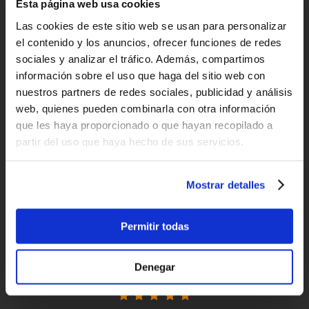
Esta página web usa cookies
Entregas rápidas
para España y Portugal
Las cookies de este sitio web se usan para personalizar
el contenido y los anuncios, ofrecer funciones de redes
Devoluciones
sociales y analizar el tráfico. Además, compartimos
hasta 14 días naturales
información sobre el uso que haga del sitio web con
nuestros partners de redes sociales, publicidad y análisis
Clientes satisfechos
web, quienes pueden combinarla con otra información
que les haya proporcionado o que hayan recopilado a
¡compra hoy con nosotros!
partir del uso que haya hecho de sus servicios.
"Profesionalidad"
Mostrar detalles
Carlos
Permitir todas
"Simples, eficaz e rapido"
Denegar
Paulo Basto