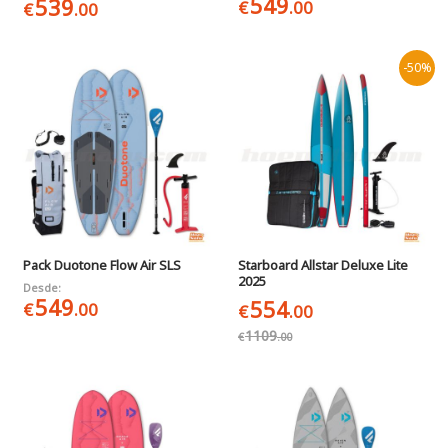
549
539
€
.00
€
.00
-50%
Pack Duotone Flow Air SLS
Starboard Allstar Deluxe Lite
2025
Desde:
549
554
€
.00
€
.00
1109
€
.00