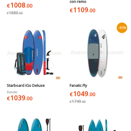
con remo
1008
€
.00
1109
€
.00
1680
€
.00
-40%
Starboard iGo Deluxe
Fanatic Fly
1049
Desde:
€
.00
1039
€
.00
1749
€
.00