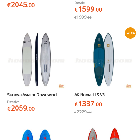
2045
Desde:
€
.00
1599
€
.00
1999
€
.00
-40%
Sunova Aviator Downwind
AK Nomad LS V3
1337
Desde:
€
.00
2059
€
.00
2229
€
.00