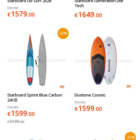
Starboard Go Surf 2026
Starboard Generation Lite
Tech
Desde:
1579
1649
€
.00
€
.00
-50%
Starboard Sprint Blue Carbon
Duotone Cosmic
24/25
Desde:
1599
Desde:
€
.00
1599
€
.00
3199
€
.00
-25%