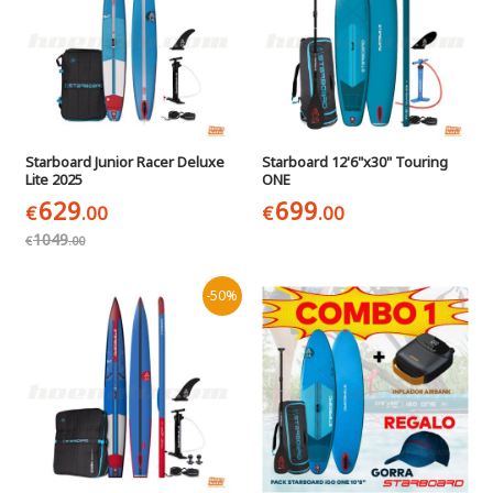
Starboard Junior Racer Deluxe
Starboard 12'6"x30" Touring
Lite 2025
ONE
629
699
€
.00
€
.00
1049
€
.00
-50%