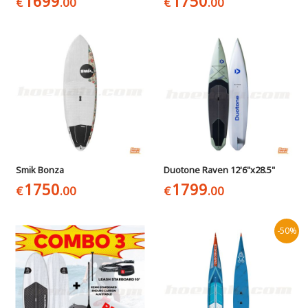
1699
1750
€
.00
€
.00
Smik Bonza
Duotone Raven 12'6"x28.5"
1750
1799
€
.00
€
.00
-50%