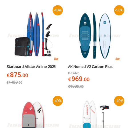
-40%
-50%
Starboard Allstar Airline 2025
AK Nomad V2 Carbon Plus
875
Desde:
€
.00
969
€
.00
1459
€
.00
1939
€
.00
-40%
-40%