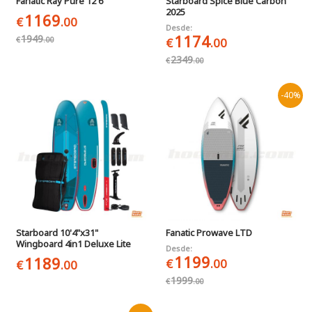
Fanatic Ray Pure 12'6"
Starboard Spice Blue Carbon
2025
1169
€
.00
Desde:
1174
1949
€
.00
€
.00
2349
€
.00
-40%
Starboard 10'4"x31"
Fanatic Prowave LTD
Wingboard 4in1 Deluxe Lite
Desde:
1199
1189
€
.00
€
.00
1999
€
.00