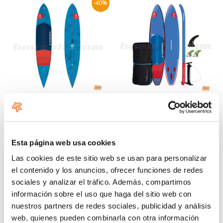
-40%
Starboard Ace Foil Lightning
Starboard Generation Deluxe
2025
SC 12'6x30"
1249
Desde:
€
.00
1229
€
.00
Esta página web usa cookies
2049
€
.00
Las cookies de este sitio web se usan para personalizar
-30%
el contenido y los anuncios, ofrecer funciones de redes
sociales y analizar el tráfico. Además, compartimos
información sobre el uso que haga del sitio web con
nuestros partners de redes sociales, publicidad y análisis
web, quienes pueden combinarla con otra información