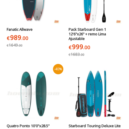
Fanatic Allwave
Pack Starboard Gen 1
12'6"x26" + remo Lima
989
€
.00
Ajustable
1649
999
€
.00
€
.00
1683
€
.00
-40%
Quatro Ponto 10'0"x28.5"
Starboard Touring Deluxe Lite