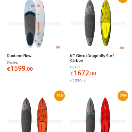
Duotone Flow
KT Ginxu Dragonfly Surf
Carbon
Desde:
1599
Desde:
€
.00
1672
€
.00
2230
€
.00
-25%
-25%