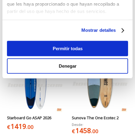
que les haya proporcionado o que hayan recopilado a
partir del uso que haya hecho de sus servicios.
Quatro Carve Pro
Starboard Go Lite Tech 2026
Mostrar detalles
1399
Desde:
€
.00
1419
€
.00
1999
€
.00
Permitir todas
-10%
Denegar
Starboard Go ASAP 2026
Sunova The One Ecotec 2
1419
Desde:
€
.00
1458
€
.00