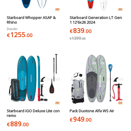
Starboard Whopper ASAP &
Starboard Generation LT Gen
Rhino
1 12'6x26 2024
839
Desde:
€
.00
1255
€
.00
1399
€
.00
Starboard iGO Deluxe Lite con
Pack Duotone Alfa WS Air
remo
949
€
.00
889
€
.00