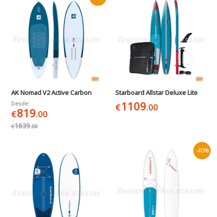
AK Nomad V2 Active Carbon
Starboard Allstar Deluxe Lite
1109
Desde:
€
.00
819
€
.00
1639
€
.00
-40%