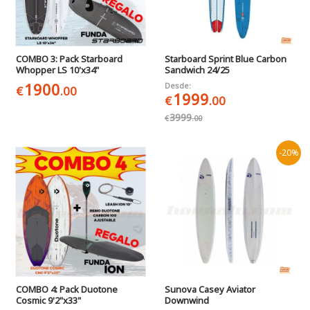
COMBO 3: Pack Starboard
Starboard Sprint Blue Carbon
Whopper LS 10'x34"
Sandwich 24/25
1900
Desde:
€
.00
1999
€
.00
3999
€
.00
-20%
COMBO 4: Pack Duotone
Sunova Casey Aviator
Cosmic 9'2"x33"
Downwind