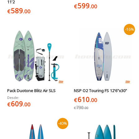
11'2
599
€
.00
589
€
.00
-16%
Pack Duotone Blitz Air SLS
NSP O2 Touring FS 12'6"x30"
610
Desde:
€
.00
609
€
.00
730
€
.00
-40%