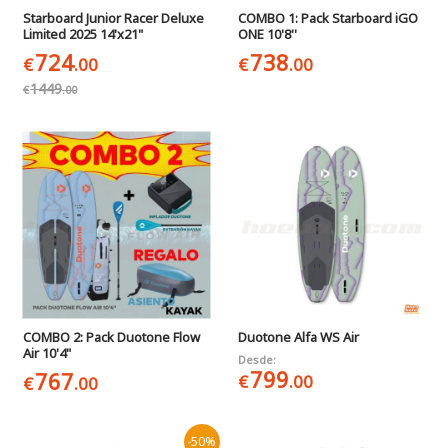
Starboard Junior Racer Deluxe
COMBO 1: Pack Starboard iGO
Limited 2025 14'x21"
ONE 10'8''
724
738
€
.00
€
.00
1449
€
.00
COMBO 2: Pack Duotone Flow
Duotone Alfa WS Air
Air 10'4"
Desde:
799
767
€
.00
€
.00
-50%