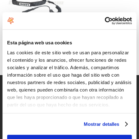
ION Wing/SUP Leash Core
Coiled Hip
Esta página web usa cookies
Desde:
Las cookies de este sitio web se usan para personalizar
79
€
.99
el contenido y los anuncios, ofrecer funciones de redes
sociales y analizar el tráfico. Además, compartimos
información sobre el uso que haga del sitio web con
nuestros partners de redes sociales, publicidad y análisis
Entregas rápidas
web, quienes pueden combinarla con otra información
para España y Portugal
que les haya proporcionado o que hayan recopilado a
partir del uso que haya hecho de sus servicios.
Devoluciones
hasta 14 días naturales
Mostrar detalles
Clientes satisfechos