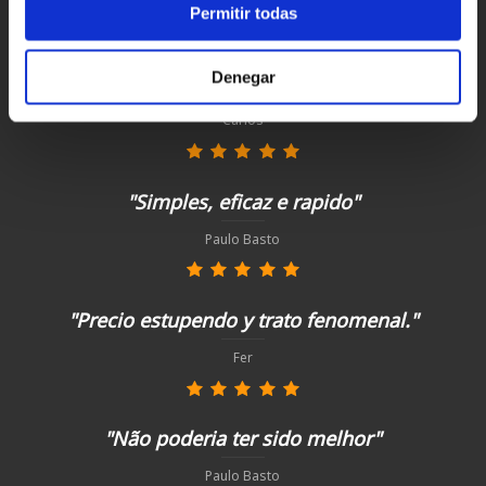
¡compra hoy con nosotros!
Permitir todas
Denegar
"Profesionalidad"
Carlos
"Simples, eficaz e rapido"
Paulo Basto
"Precio estupendo y trato fenomenal."
Fer
"Não poderia ter sido melhor"
Paulo Basto