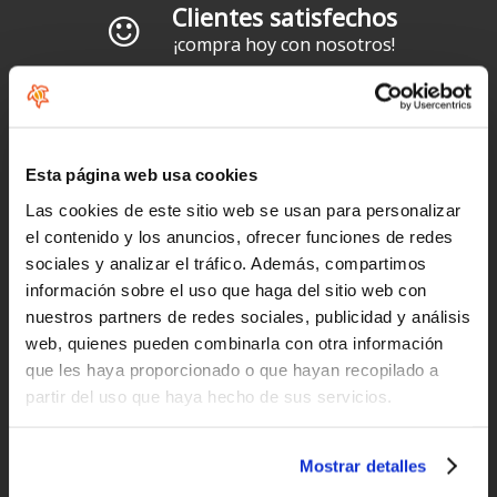
Clientes satisfechos
¡compra hoy con nosotros!
"Profesionalidad"
Carlos
Esta página web usa cookies
Las cookies de este sitio web se usan para personalizar
el contenido y los anuncios, ofrecer funciones de redes
"Simples, eficaz e rapido"
sociales y analizar el tráfico. Además, compartimos
Paulo Basto
información sobre el uso que haga del sitio web con
nuestros partners de redes sociales, publicidad y análisis
web, quienes pueden combinarla con otra información
"Precio estupendo y trato fenomenal."
que les haya proporcionado o que hayan recopilado a
partir del uso que haya hecho de sus servicios.
Fer
Mostrar detalles
"Não poderia ter sido melhor"