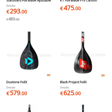
Starboard Foil Blade Ajustable
KT Foil Blade Pro Carbon
475
Desde:
€
.00
293
€
.00
489
€
.00
Duotone FoilX
Black Project FoilX
Desde:
Desde:
579
625
€
.00
€
.00