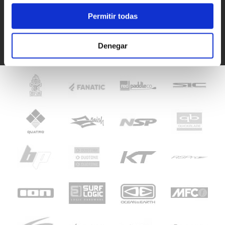
Paulo Basto
Permitir todas
Denegar
Ver opiniones de HoeNalu