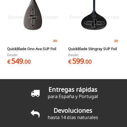
QuickBlade Ono Ava SUP Foil
QuickBlade Stingray SUP Foil
Desde:
Desde:
549
599
€
.00
€
.00
Entregas rápidas
para España y Portugal
Devoluciones
hasta 14 días naturales