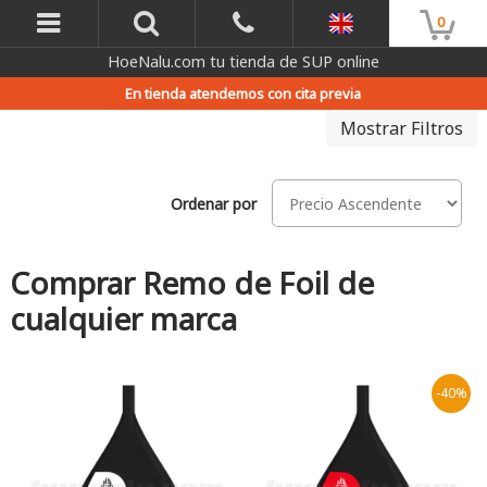
0
HoeNalu.com tu tienda de SUP online
En tienda atendemos con cita previa
Mostrar Filtros
Ordenar por
Comprar Remo de Foil de
cualquier marca
-40%