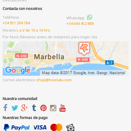
Devoluciones
Contacta con nosotros
Teléfono
WhatsApp
+34 951 204 184
+34 644 452 868
Horario
L a V de 10 a 16 hrs.
Por favor, llámanos antes de visitarnos para coger cita
Correo electrónico
shop
hoenalu.com
Nuestra comunidad
Nuestras formas de pago