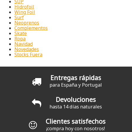
SUP
Hidrofoil
Wing Foil
Surf
Neoprenos
Complementos
Skate
Ropa
Navidad
Novedades
Stocks Fuera
Entregas rápidas
para España y Portugal
Devoluciones
hasta 14 días naturales
Clientes satisfechos
¡compra hoy con nosotros!