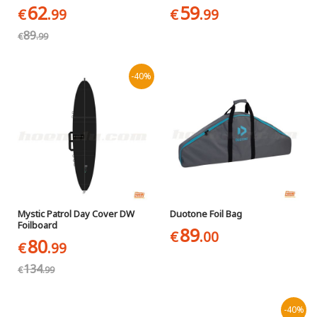
62
59
€
.99
€
.99
89
€
.99
-40%
Mystic Patrol Day Cover DW
Duotone Foil Bag
Foilboard
89
€
.00
80
€
.99
134
€
.99
-40%