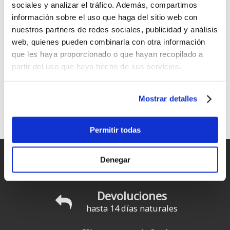
sociales y analizar el tráfico. Además, compartimos
información sobre el uso que haga del sitio web con
nuestros partners de redes sociales, publicidad y análisis
web, quienes pueden combinarla con otra información
que les haya proporcionado o que hayan recopilado a
MFC Foil Downwind Day Bag
ION Pump Foil Boardbag Tec
partir del uso que haya hecho de sus servicios.
149
Desde:
€
.99
144
€
.00
Mostrar detalles
1
2
siguiente ›
última »
Páginas
Permitir todas
Entregas rápidas
Denegar
para España y Portugal
Devoluciones
hasta 14 días naturales