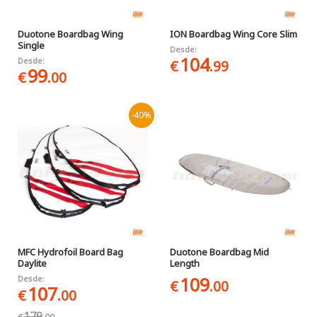
Duotone Boardbag Wing
ION Boardbag Wing Core Slim
Single
Desde:
104
Desde:
€
.99
99
€
.00
-40%
MFC Hydrofoil Board Bag
Duotone Boardbag Mid
Daylite
Length
109
Desde:
€
.00
107
€
.00
179