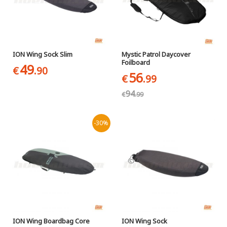
ION Wing Sock Slim
Mystic Patrol Daycover
Foilboard
49
€
.90
56
€
.99
94
€
.99
-30%
ION Wing Boardbag Core
ION Wing Sock