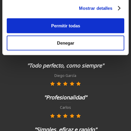
para España y Portugal
Mostrar detalles
Devoluciones
hasta 14 días naturales
Permitir todas
Clientes satisfechos
Denegar
¡compra hoy con nosotros!
"Todo perfecto, como siempre"
Diego García
"Profesionalidad"
Carlos
"Simples, eficaz e rapido"