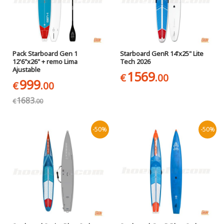
Pack Starboard Gen 1
Starboard GenR 14'x25" Lite
12'6"x26" + remo Lima
Tech 2026
Ajustable
1569
€
.00
999
€
.00
1683
€
.00
-50%
-50%