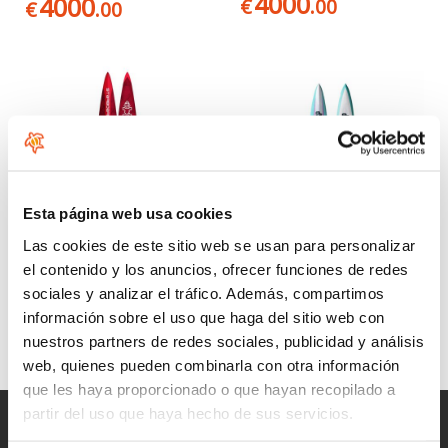
4000
4000
€
.00
€
.00
Esta página web usa cookies
Las cookies de este sitio web se usan para personalizar
Starboard All Star Carbon
NSP Cheetah 14' Pro Carbon
el contenido y los anuncios, ofrecer funciones de redes
Reflex Sandwich 26/27
Desde:
sociales y analizar el tráfico. Además, compartimos
4000
4399
€
.00
€
.00
información sobre el uso que haga del sitio web con
nuestros partners de redes sociales, publicidad y análisis
web, quienes pueden combinarla con otra información
que les haya proporcionado o que hayan recopilado a
partir del uso que haya hecho de sus servicios.
Entregas rápidas