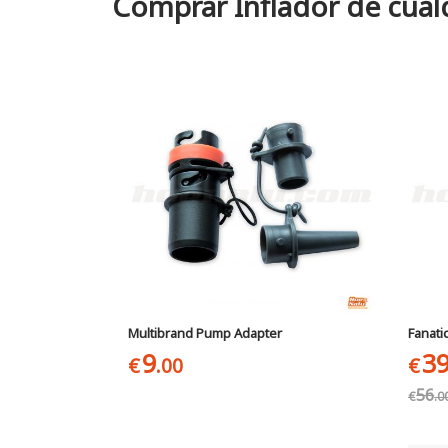
Comprar Inflador de cual
Multibrand Pump Adapter
Fanati
9
3
€
.00
€
56
€
.0