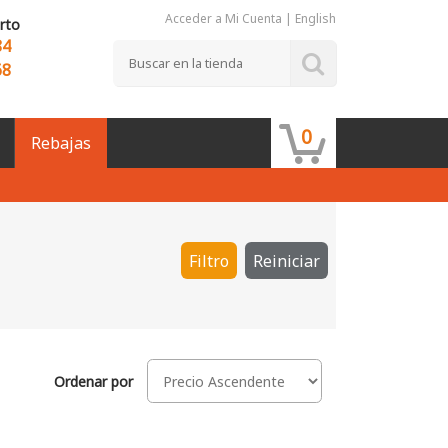
Acceder a Mi Cuenta
|
English
rto
84
68
0
Rebajas
Filtro
Reiniciar
Ordenar por