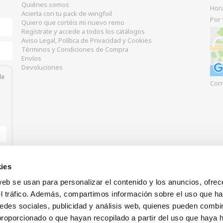
Quiénes somos
Hor
Acierta con tu pack de wingfoil
Por 
Quiero que cortéis mi nuevo remo
Regístrate y accede a todos los catálogos
Aviso Legal, Política de Privacidad y Cookies
Términos y Condiciones de Compra
Envíos
Devoluciones
de
Corr
ies
web se usan para personalizar el contenido y los anuncios, ofrec
el tráfico. Además, compartimos información sobre el uso que ha
edes sociales, publicidad y análisis web, quienes pueden combin
proporcionado o que hayan recopilado a partir del uso que haya
Nuestras formas de pago