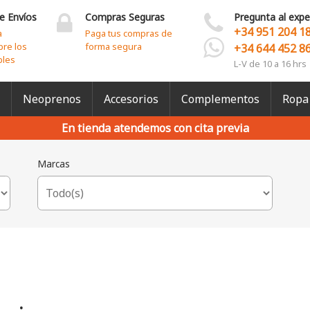
e Envíos
Compras Seguras
Pregunta al expe
+34 951 204 1
a
Paga tus compras de
bre los
forma segura
+34 644 452 8
bles
L-V de 10 a 16 hrs
Neoprenos
Accesorios
Complementos
Ropa
En tienda atendemos con cita previa
Marcas