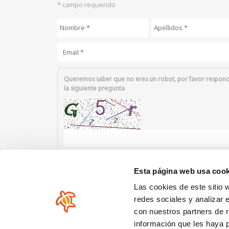
* campo requerido
Nombre
*
Apellidos
*
Email
*
Queremos saber que no eres un robot, por favor respon
la siguiente pregunta
Introduzca los caracteres mostrados en la imagen.
Esta página web usa cook
Las cookies de este sitio 
redes sociales y analizar 
con nuestros partners de r
información que les haya 
Nuestra comunidad