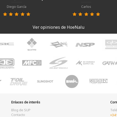
Diego García
Carlos
Ver opiniones de HoeNalu
Enlaces de interés
Con
Blog de SUP
Tel
Contacto
+34 