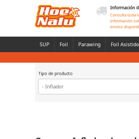
Información d
Consulta toda l
información so
envíos disponi
SUP
Foil
Parawing
Foil Asistido
Tipo de producto