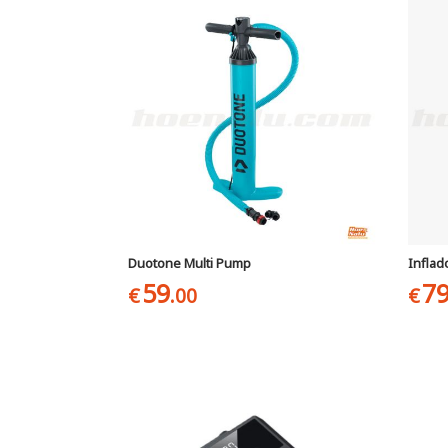
Duotone Multi Pump
Inflad
59
7
€
.00
€