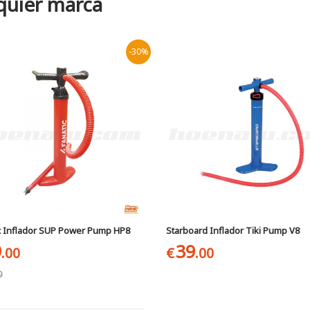
quier marca
-30%
c Inflador SUP Power Pump HP8
Starboard Inflador Tiki Pump V8
9
39
.00
€
.00
0