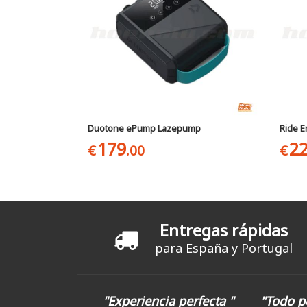
Duotone ePump Lazepump
Ride E
179
2
€
.00
€
Entregas rápidas
para España y Portugal
"Experiencia perfecta "
"Todo p