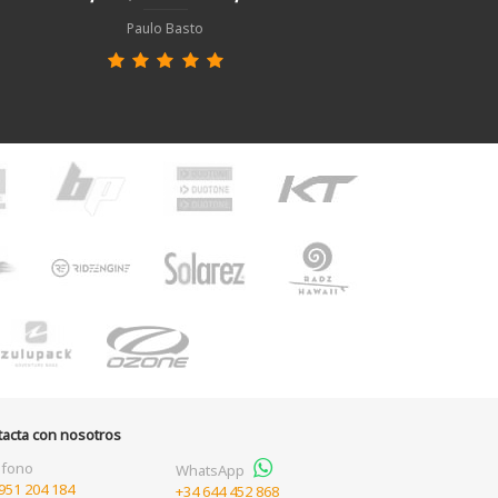
Paulo Basto
tacta con nosotros
éfono
WhatsApp
951 204 184
+34 644 452 868