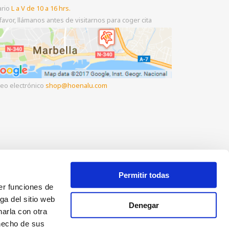
ario
L a V de 10 a 16 hrs.
favor, llámanos antes de visitarnos para coger cita
eo electrónico
shop
hoenalu.com
Permitir todas
er funciones de
ga del sitio web
Denegar
arla con otra
 hecho de sus