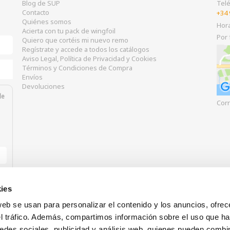
Blog de SUP
Tel
Contacto
+34 
Quiénes somos
Hor
Acierta con tu pack de wingfoil
Por 
Quiero que cortéis mi nuevo remo
Regístrate y accede a todos los catálogos
Aviso Legal, Política de Privacidad y Cookies
Términos y Condiciones de Compra
Envíos
Devoluciones
de
Corr
ies
web se usan para personalizar el contenido y los anuncios, ofrec
el tráfico. Además, compartimos información sobre el uso que ha
edes sociales, publicidad y análisis web, quienes pueden combin