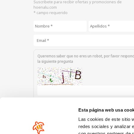
Suscribete para recibir ofertas y promociones de
hoenalu.com
* campo requerido
Nombre
*
Apellidos
*
Email
*
Queremos saber que no eres un robot, por favor respon
la siguiente pregunta
Introduzca los caracteres mostrados en la imagen.
Esta página web usa cook
Las cookies de este sitio 
redes sociales y analizar 
con nuestros partners de r