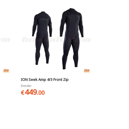
ION Seek Amp 4/3 Front Zip
Desde:
449
€
.00