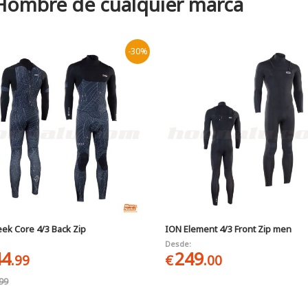
Hombre de cualquier marca
-30%
ek Core 4/3 Back Zip
ION Element 4/3 Front Zip men
Desde:
44
249
.99
€
.00
.99