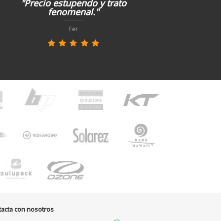
"Precio estupendo y trato
fenomenal."
Fer
tacta con nosotros