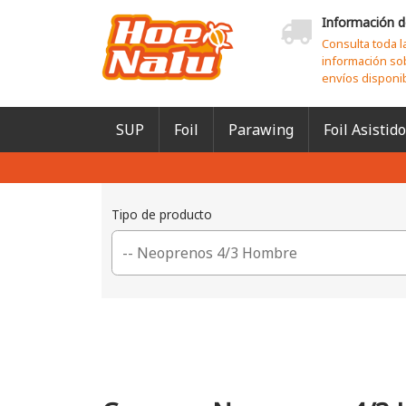
Información d
Consulta toda l
información so
envíos disponi
SUP
Foil
Parawing
Foil Asistido
Tipo de producto