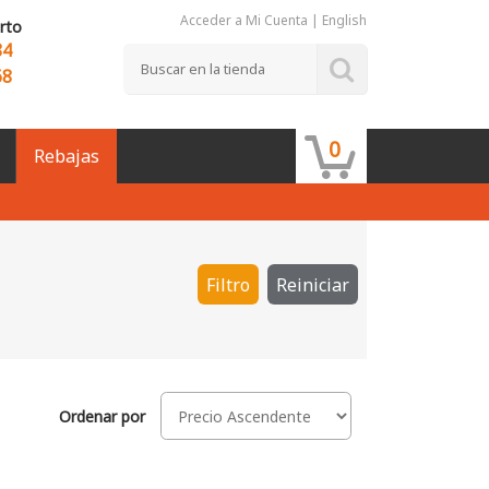
Acceder a Mi Cuenta
|
English
rto
84
68
0
Rebajas
Filtro
Reiniciar
Ordenar por