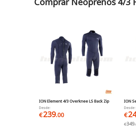
Comprar Neoprenos 4/3 
ION Element 4/3 Overknee LS Back Zip
ION Se
Desde:
Desde:
239
2
€
.00
€
349
€