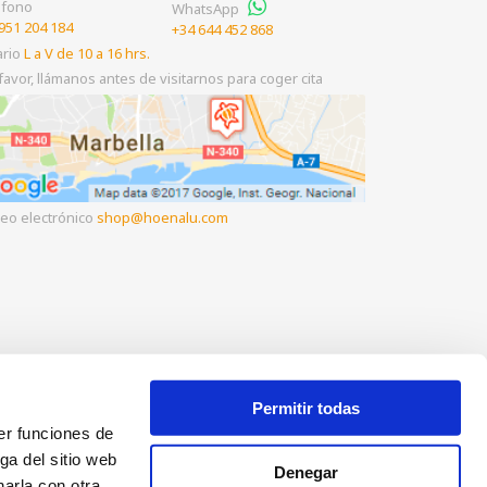
éfono
WhatsApp
951 204 184
+34 644 452 868
ario
L a V de 10 a 16 hrs.
favor, llámanos antes de visitarnos para coger cita
eo electrónico
shop
hoenalu.com
Permitir todas
er funciones de
ga del sitio web
Denegar
arla con otra