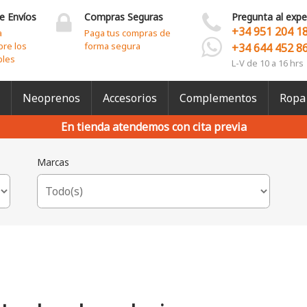
e Envíos
Compras Seguras
Pregunta al expe
+34 951 204 1
a
Paga tus compras de
bre los
forma segura
+34 644 452 8
bles
L-V de 10 a 16 hrs
Neoprenos
Accesorios
Complementos
Ropa
En tienda atendemos con cita previa
Marcas