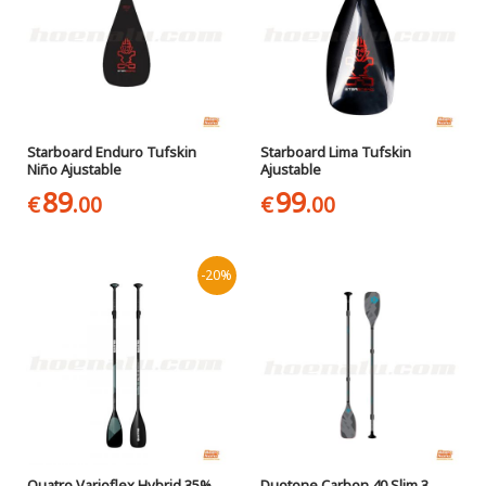
Starboard Enduro Tufskin
Starboard Lima Tufskin
Niño Ajustable
Ajustable
89
99
€
.00
€
.00
-20%
Quatro Varioflex Hybrid 35%
Duotone Carbon 40 Slim 3