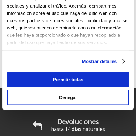
sociales y analizar el tráfico. Además, compartimos
información sobre el uso que haga del sitio web con
nuestros partners de redes sociales, publicidad y análisis
web, quienes pueden combinarla con otra información
Starboard Enduro Tiki Tech
Starboard Enduro Carbon 3
que les haya proporcionado o que hayan recopilado a
Lite Ajustable
Piezas
partir del uso que haya hecho de sus servicios.
249
Desde:
€
.00
259
€
.00
Mostrar detalles
1
2
siguiente ›
última »
Páginas
Permitir todas
Denegar
Entregas rápidas
para España y Portugal
Devoluciones
hasta 14 días naturales