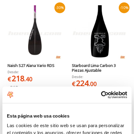
-30%
-10%
Naish S27 Alana Vario RDS
Starboard Lima Carbon 3
Piezas Ajustable
Desde:
218
Desde:
€
.40
224
€
.00
312
€
.00
249
€
.00
Esta página web usa cookies
Las cookies de este sitio web se usan para personalizar
el contenido y los anuncios, ofrecer funciones de redes