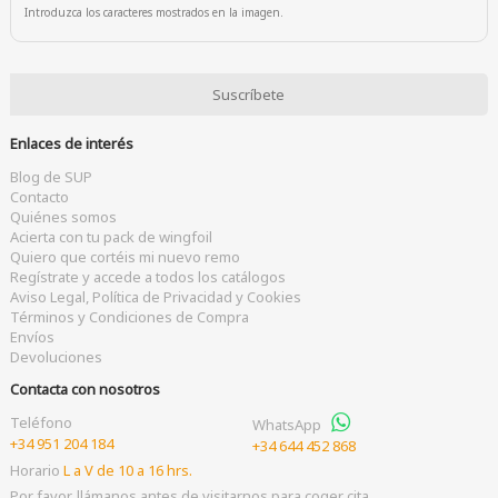
Introduzca los caracteres mostrados en la imagen.
Enlaces de interés
Blog de SUP
Contacto
Quiénes somos
Acierta con tu pack de wingfoil
Quiero que cortéis mi nuevo remo
Regístrate y accede a todos los catálogos
Aviso Legal, Política de Privacidad y Cookies
Términos y Condiciones de Compra
Envíos
Devoluciones
Contacta con nosotros
Teléfono
WhatsApp
+34 951 204 184
+34 644 452 868
Horario
L a V de 10 a 16 hrs.
Por favor, llámanos antes de visitarnos para coger cita