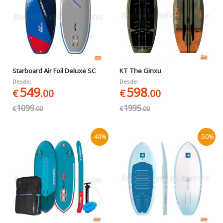
Starboard Air Foil Deluxe SC
KT The Ginxu
Desde:
Desde:
549
598
€
.00
€
.00
1099
1995
€
.00
€
.00
-40%
-50%