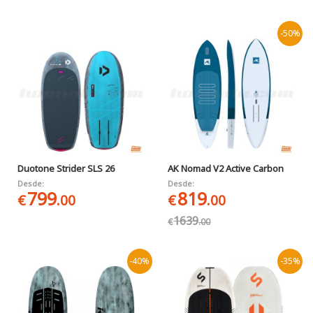
-50%
Duotone Strider SLS 26
AK Nomad V2 Active Carbon
Desde:
Desde:
799
819
€
.00
€
.00
1639
€
.00
-40%
-35%