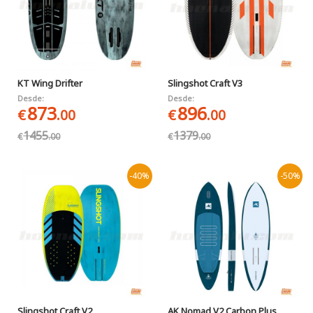
KT Wing Drifter
Slingshot Craft V3
Desde:
Desde:
873
896
€
.00
€
.00
1455
1379
€
.00
€
.00
-40%
-50%
Slingshot Craft V2
AK Nomad V2 Carbon Plus