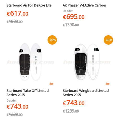
Starboard Air Foil Deluxe Lite
AK Phazer V4 Active Carbon
617
Desde:
€
.00
695
€
.00
1029
€
.00
1390
€
.00
-40%
-40%
Starboard Take Off Limited
Starboard Wingboard Limited
Series 2025
Series 2025
743
Desde:
€
.00
743
€
.00
1239
€
.00
1239
€
.00