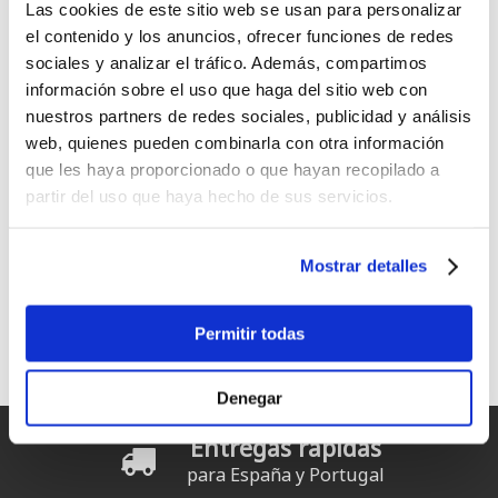
Las cookies de este sitio web se usan para personalizar
el contenido y los anuncios, ofrecer funciones de redes
sociales y analizar el tráfico. Además, compartimos
información sobre el uso que haga del sitio web con
nuestros partners de redes sociales, publicidad y análisis
web, quienes pueden combinarla con otra información
que les haya proporcionado o que hayan recopilado a
Duotone Sky Air 26
Duotone Skybrid Air 26
partir del uso que haya hecho de sus servicios.
Desde:
Desde:
999
999
€
.00
€
.00
Mostrar detalles
1
2
3
4
5
6
7
Páginas
Permitir todas
siguiente ›
última »
Denegar
Entregas rápidas
para España y Portugal