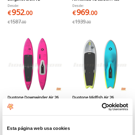
Desde:
Desde:
952
969
€
.00
€
.00
1587
1939
€
.00
€
.00
Duotone Downwinder Air 26
Duotone Midfish Air 26
999
999
€
.00
€
.00
Esta página web usa cookies