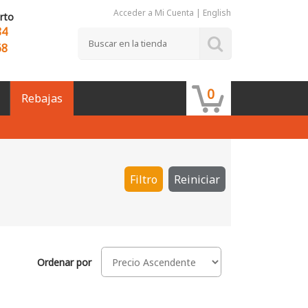
Acceder a Mi Cuenta
|
English
rto
84
68
0
Rebajas
Filtro
Reiniciar
Ordenar por