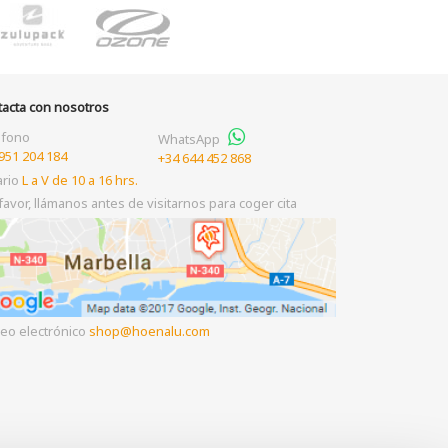
tacta con nosotros
éfono
WhatsApp
951 204 184
+34 644 452 868
ario
L a V de 10 a 16 hrs.
favor, llámanos antes de visitarnos para coger cita
eo electrónico
shop
hoenalu.com