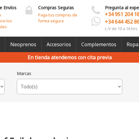
e Envíos
Compras Seguras
Pregunta al expe
+34 951 204 1
a
Paga tus compras de
bre los
forma segura
+34 644 452 8
bles
L-V de 10 a 16 hrs
Neoprenos
Accesorios
Complementos
Ropa
En tienda atendemos con cita previa
Marcas