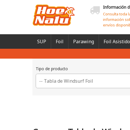
Información d
Consulta toda l
información so
envíos disponi
SUP
Foil
Parawing
Foil Asistido
Tipo de producto