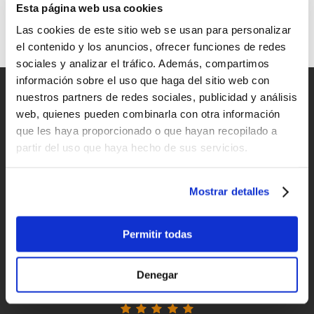
Desde Nueva Zelanda, la revolución del foil
Esta página web usa cookies
El objetivo de Armstrong es desarrollar una configuración de foil
Las cookies de este sitio web se usan para personalizar
de primera línea que se pueda usar fácilmente para todas las
el contenido y los anuncios, ofrecer funciones de redes
disciplinas.
sociales y analizar el tráfico. Además, compartimos
información sobre el uso que haga del sitio web con
Entregas rápidas
nuestros partners de redes sociales, publicidad y análisis
para España y Portugal
web, quienes pueden combinarla con otra información
que les haya proporcionado o que hayan recopilado a
Devoluciones
partir del uso que haya hecho de sus servicios.
hasta 14 días naturales
Mostrar detalles
Clientes satisfechos
¡compra hoy con nosotros!
Permitir todas
"Profesionalidad"
Denegar
Carlos