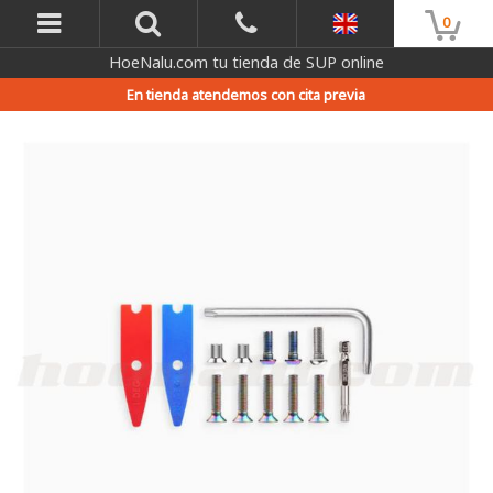
0
HoeNalu.com tu tienda de SUP online
En tienda atendemos con cita previa