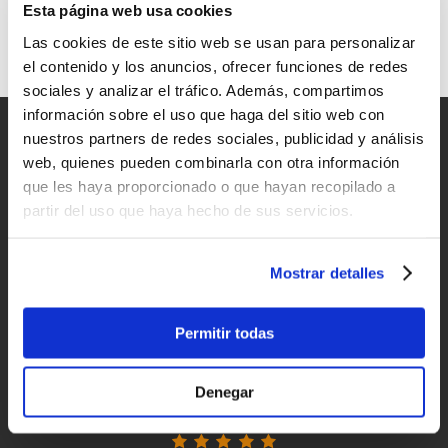
Desde Nueva Zelanda, la revolución del foil
Esta página web usa cookies
El objetivo de Armstrong es desarrollar una configuración de foil
Las cookies de este sitio web se usan para personalizar
de primera línea que se pueda usar fácilmente para todas las
el contenido y los anuncios, ofrecer funciones de redes
disciplinas.
sociales y analizar el tráfico. Además, compartimos
información sobre el uso que haga del sitio web con
Entregas rápidas
nuestros partners de redes sociales, publicidad y análisis
para España y Portugal
web, quienes pueden combinarla con otra información
que les haya proporcionado o que hayan recopilado a
Devoluciones
partir del uso que haya hecho de sus servicios.
hasta 14 días naturales
Mostrar detalles
Clientes satisfechos
¡compra hoy con nosotros!
Permitir todas
"Experiencia perfecta "
Denegar
Juan Manuel Antequera Tirado