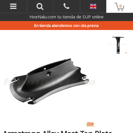
0
HoeNalu.com tu tienda de SUP online
En tienda atendemos con cita previa