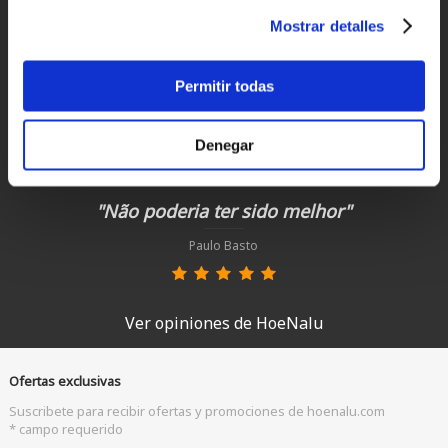
Mostrar detalles
Paulo Basto
Permitir todas
"Precio estupendo y trato fenomenal."
Fer
Denegar
"Não poderia ter sido melhor"
Paulo Basto
Ver opiniones de HoeNalu
Ofertas exclusivas
Suscribete para recibir ofertas y promociones de hoenalu.com
* campo requerido