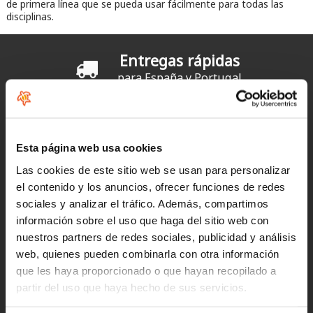
de primera línea que se pueda usar fácilmente para todas las
disciplinas.
Entregas rápidas
para España y Portugal
Devoluciones
hasta 14 días naturales
Esta página web usa cookies
Clientes satisfechos
Las cookies de este sitio web se usan para personalizar
¡compra hoy con nosotros!
el contenido y los anuncios, ofrecer funciones de redes
sociales y analizar el tráfico. Además, compartimos
información sobre el uso que haga del sitio web con
"Profesionalidad"
nuestros partners de redes sociales, publicidad y análisis
web, quienes pueden combinarla con otra información
Carlos
que les haya proporcionado o que hayan recopilado a
partir del uso que haya hecho de sus servicios.
"Simples, eficaz e rapido"