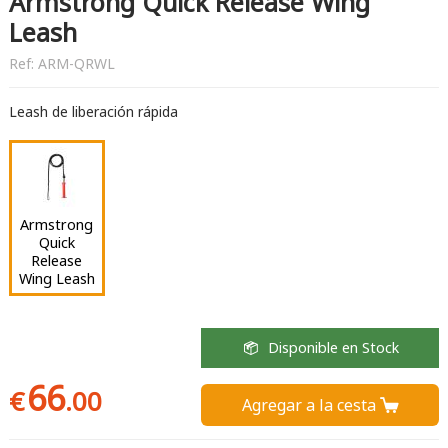
Armstrong Quick Release Wing
Leash
Ref:
ARM-QRWL
Leash de liberación rápida
Armstrong
Quick
Release
Wing Leash
Disponible en Stock
66
€
.00
Agregar a la cesta 