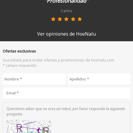
"Profesionalidad"
Carlos
Ver opiniones de HoeNalu
Ofertas exclusivas
Suscribete para recibir ofertas y promociones de hoenalu.com
* campo requerido
Nombre
*
Apellidos
*
Email
*
Queremos saber que no eres un robot, por favor responde la siguiente
pregunta