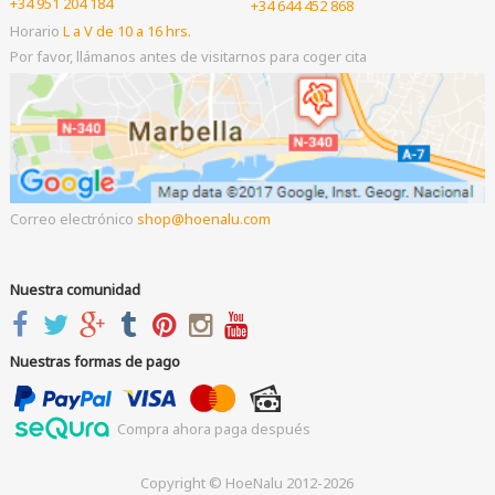
+34 951 204 184
+34 644 452 868
Horario
L a V de 10 a 16 hrs.
Por favor, llámanos antes de visitarnos para coger cita
Correo electrónico
shop
hoenalu.com
Nuestra comunidad
Nuestras formas de pago
Compra ahora paga después
Copyright © HoeNalu 2012-2026