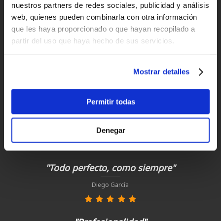
nuestros partners de redes sociales, publicidad y análisis
Clientes satisfechos
web, quienes pueden combinarla con otra información
¡compra hoy con nosotros!
que les haya proporcionado o que hayan recopilado a
partir del uso que haya hecho de sus servicios.
"Tienda y asesoramiento excelente. "
Mostrar detalles
Ignacio
Permitir todas
"Experiencia perfecta "
Denegar
Juan Manuel Antequera Tirado
"Todo perfecto, como siempre"
Diego García