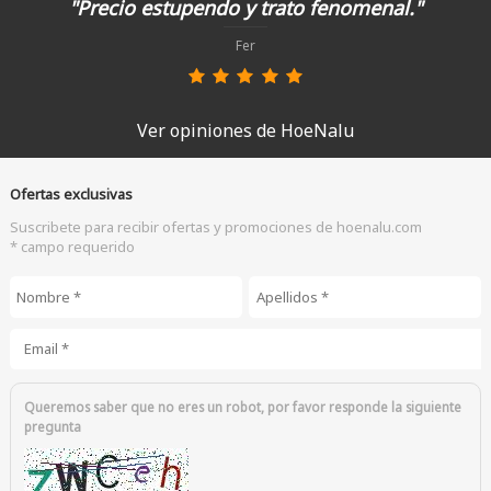
"Precio estupendo y trato fenomenal."
Fer
Ver opiniones de HoeNalu
Ofertas exclusivas
Suscribete para recibir ofertas y promociones de hoenalu.com
* campo requerido
Nombre
*
Apellidos
*
Email
*
Queremos saber que no eres un robot, por favor responde la siguiente
pregunta