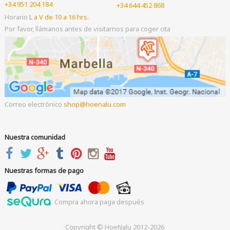
+34 951 204 184
+34 644 452 868
Horario
L a V de 10 a 16 hrs.
Por favor, llámanos antes de visitarnos para coger cita
Correo electrónico
shop
hoenalu.com
Nuestra comunidad
Nuestras formas de pago
Compra ahora paga después
Copyright © HoeNalu 2012-2026