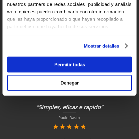
nuestros partners de redes sociales, publicidad y análisis
Clientes satisfechos
web, quienes pueden combinarla con otra información
¡compra hoy con nosotros!
que les haya proporcionado o que hayan recopilado a
partir del uso que haya hecho de sus servicios.
"Todo perfecto, como siempre"
Mostrar detalles
Diego García
Permitir todas
"Profesionalidad"
Denegar
Carlos
"Simples, eficaz e rapido"
Paulo Basto