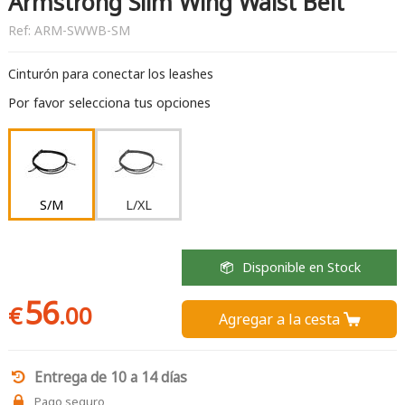
Armstrong Slim Wing Waist Belt
Ref:
ARM-SWWB-SM
Cinturón para conectar los leashes
Por favor selecciona tus opciones
S/M
L/XL
Disponible en Stock
56
€
.00
Agregar a la cesta 
Entrega de 10 a 14 días
Pago seguro