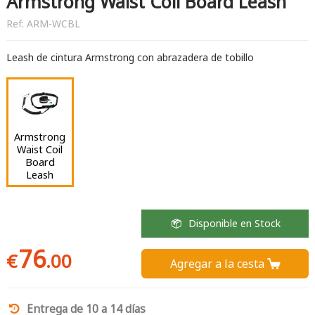
Armstrong Waist Coil Board Leash
Ref:
ARM-WCBL
Leash de cintura Armstrong con abrazadera de tobillo
Armstrong
Waist Coil
Board
Leash
Disponible en Stock
76
€
.00
Agregar a la cesta 
Entrega de 10 a 14 días