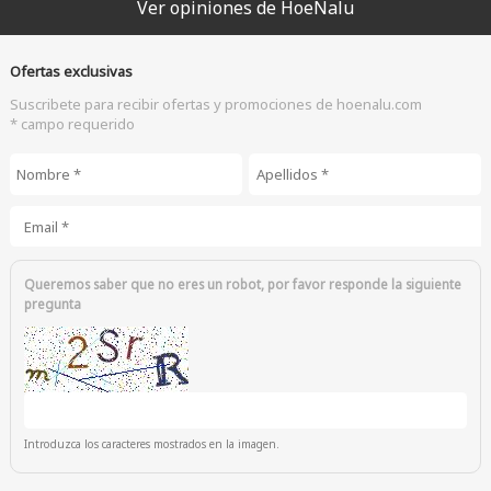
Ver opiniones de HoeNalu
Ofertas exclusivas
Suscribete para recibir ofertas y promociones de hoenalu.com
* campo requerido
Nombre
*
Apellidos
*
Email
*
Queremos saber que no eres un robot, por favor responde la siguiente
pregunta
Introduzca los caracteres mostrados en la imagen.