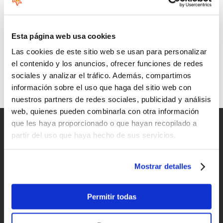
Esta página web usa cookies
Las cookies de este sitio web se usan para personalizar
el contenido y los anuncios, ofrecer funciones de redes
sociales y analizar el tráfico. Además, compartimos
Axis Foils
información sobre el uso que haga del sitio web con
Especialistas en foil para diferentes modalidades
nuestros partners de redes sociales, publicidad y análisis
web, quienes pueden combinarla con otra información
que les haya proporcionado o que hayan recopilado a
Entregas rápidas
partir del uso que haya hecho de sus servicios.
para España y Portugal
Devoluciones
Mostrar detalles
hasta 14 días naturales
Permitir todas
Clientes satisfechos
¡compra hoy con nosotros!