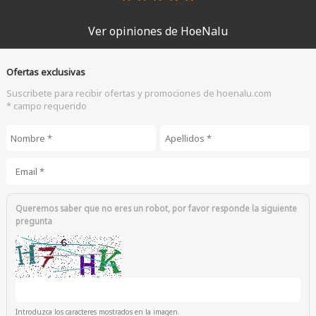
Ver opiniones de HoeNalu
Ofertas exclusivas
Suscribete para recibir ofertas y promociones de hoenalu.com
* campo requerido
Nombre
*
Apellidos
*
Email
*
Queremos saber que no eres un robot, por favor responde la siguiente
pregunta
Introduzca los caracteres mostrados en la imagen.