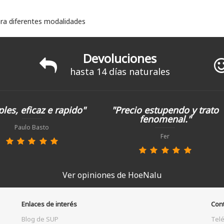
para diferentes modalidades
Devoluciones
hasta 14 días naturales
les, eficaz e rapido"
"Precio estupendo y trato
fenomenal."
Paulo Basto
Fer
Ver opiniones de HoeNalu
Enlaces de interés
Con
Blog de SUP
Tel