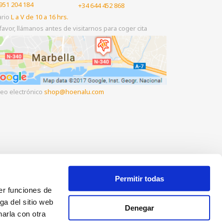
951 204 184
+34 644 452 868
ario
L a V de 10 a 16 hrs.
favor, llámanos antes de visitarnos para coger cita
eo electrónico
shop
hoenalu.com
Permitir todas
er funciones de
ga del sitio web
Denegar
arla con otra