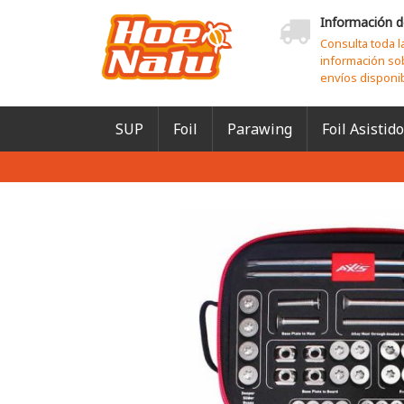
Información d
Consulta toda l
información so
envíos disponi
SUP
Foil
Parawing
Foil Asistido