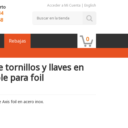
Acceder a Mi Cuenta
|
English
rto
84
68
0
Rebajas
 tornillos y llaves en
le para foil
e Axis foil en acero inox.