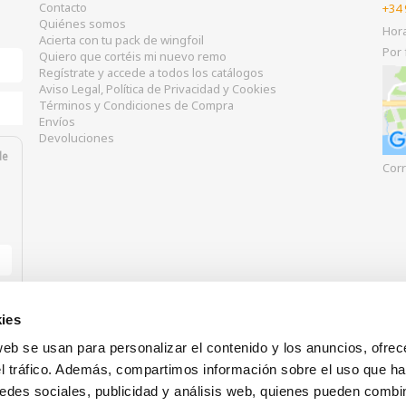
Contacto
+34 
Quiénes somos
Hor
Acierta con tu pack de wingfoil
Por 
Quiero que cortéis mi nuevo remo
Regístrate y accede a todos los catálogos
Aviso Legal, Política de Privacidad y Cookies
Términos y Condiciones de Compra
Envíos
Devoluciones
de
Corr
ies
web se usan para personalizar el contenido y los anuncios, ofrec
el tráfico. Además, compartimos información sobre el uso que ha
edes sociales, publicidad y análisis web, quienes pueden combin