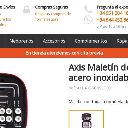
e Envíos
Compras Seguras
Pregunta al expe
+34 951 204 1
a
Paga tus compras de
bre los
forma segura
+34 644 452 8
bles
L-V de 10 a 16 hrs
Neoprenos
Accesorios
Complementos
Ropa
En tienda atendemos con cita previa
Axis Maletín de
acero inoxidab
Ref:
AXI-AXSSCRSETBX
Maletín con toda la tornillería d