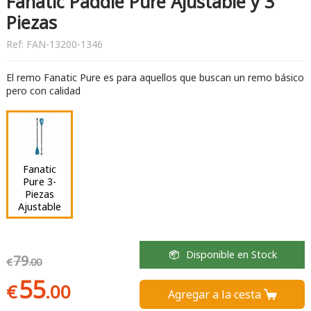
Fanatic Paddle Pure Ajustable y 3
Piezas
Ref:
FAN-13200-1346
El remo Fanatic Pure es para aquellos que buscan un remo básico
pero con calidad
Fanatic
Pure 3-
Piezas
Ajustable
Disponible en Stock
79
€
.00
55
€
.00
Agregar a la cesta 