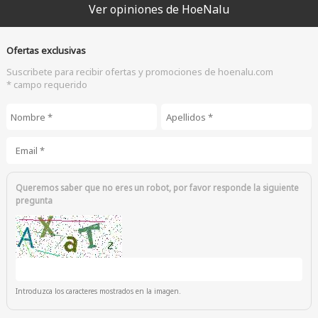
Ver opiniones de HoeNalu
Ofertas exclusivas
Suscribete para recibir ofertas y promociones de hoenalu.com
* campo requerido
Nombre
*
Apellidos
*
Email
*
Queremos saber que no eres un robot, por favor responde la siguiente
pregunta
Introduzca los caracteres mostrados en la imagen.