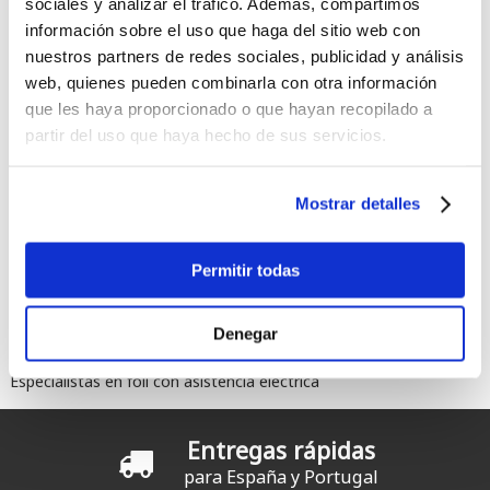
sociales y analizar el tráfico. Además, compartimos
información sobre el uso que haga del sitio web con
nuestros partners de redes sociales, publicidad y análisis
web, quienes pueden combinarla con otra información
que les haya proporcionado o que hayan recopilado a
partir del uso que haya hecho de sus servicios.
Comentarios
Mostrar detalles
Permitir todas
Denegar
Foil Drive: líder en foil con asistencia eléctrica
Especialistas en foil con asistencia eléctrica
Entregas rápidas
para España y Portugal