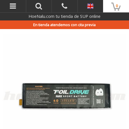
0
HoeNalu.com tu tienda de SUP online
En tienda atendemos con cita previa