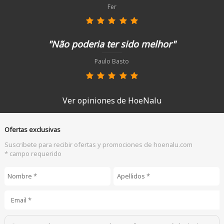
Fer
"Não poderia ter sido melhor"
Paulo Basto
Ver opiniones de HoeNalu
Ofertas exclusivas
Suscribete para recibir ofertas y promociones de hoenalu.com
* campo requerido
Nombre
*
Apellidos
*
Email
*