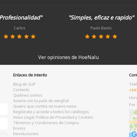
Profesionalidad"
"Simples, eficaz e rapido"
Carlos
Paulo Basto
Ver opiniones de HoeNalu
Enlaces de interés
Con
Blog de SUP
Tel
Contacto
+34 
Quiénes somos
Hor
Acierta con tu pack de wingfoil
Por 
Quiero que cortéis mi nuevo remo
Regístrate y accede a todos los catálogos
Aviso Legal, Política de Privacidad y Cookies
Términos y Condiciones de Compra
Envíos
Devoluciones