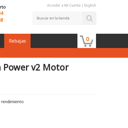
Acceder a Mi Cuenta
|
English
rto
84
68
0
Rebajas
gh Power v2 Motor
 rendimiento