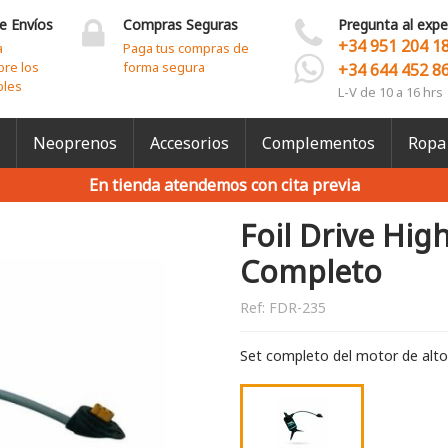
e Envíos
Compras Seguras
Pregunta al expe
+34 951 204 1
a
Paga tus compras de
bre los
forma segura
+34 644 452 8
bles
L-V de 10 a 16 hrs
Neoprenos
Accesorios
Complementos
Ropa
En tienda atendemos con cita previa
Foil Drive Hi
Completo
Ref:
FDR-235
Set completo del motor de alto