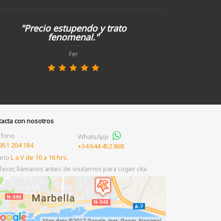
"Precio estupendo y trato
fenomenal."
Fer
tacta con nosotros
éfono
WhatsApp
951 204 184
+34 644 452 868
ario
L a V de 10 a 16 hrs.
favor, llámanos antes de visitarnos para coger cita