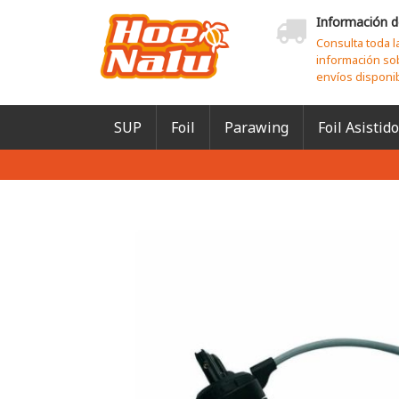
Información d
Consulta toda l
información so
envíos disponi
SUP
Foil
Parawing
Foil Asistido