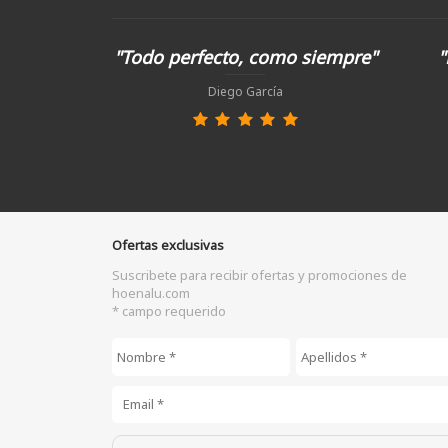
"Todo perfecto, como siempre"
"
Diego García
Ofertas exclusivas
Suscribete para recibir ofertas y promociones de
hoenalu.com
* campo requerido
Nombre
*
Apellidos
*
Email
*