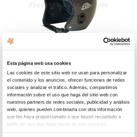
Esta página web usa cookies
Comentarios
Las cookies de este sitio web se usan para personalizar
el contenido y los anuncios, ofrecer funciones de redes
Deja tu comentario
sociales y analizar el tráfico. Además, compartimos
Su nombre
*
información sobre el uso que haga del sitio web con
nuestros partners de redes sociales, publicidad y análisis
web, quienes pueden combinarla con otra información
que les haya proporcionado o que hayan recopilado a
Correo electrónico
*
partir del uso que haya hecho de sus servicios.