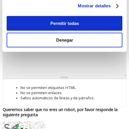
El contenido de este campo se mantiene privado y no se mostrará
Mostrar detalles
públicamente. Si dispone de una cuenta
Gravatar
asociada con este correo
electrónico, se usará para poder mostrar su avatar!.
Permitir todas
Valora este producto
*
Comentario
Denegar
No se permiten etiquetas HTML.
No se permiten enlaces.
Saltos automáticos de líneas y de párrafos.
Queremos saber que no eres un robot, por favor responde la
siguiente pregunta