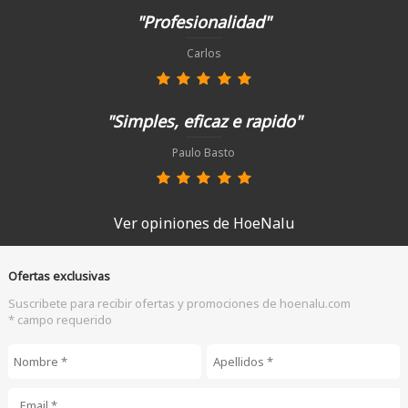
"Profesionalidad"
Carlos
"Simples, eficaz e rapido"
Paulo Basto
Ver opiniones de HoeNalu
Ofertas exclusivas
Suscribete para recibir ofertas y promociones de hoenalu.com
* campo requerido
Nombre
*
Apellidos
*
Email
*