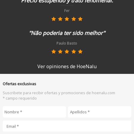
"Precio estupendo y trato fenomenal."
Fer
"Não poderia ter sido melhor"
Paulo Basto
Ver opiniones de HoeNalu
Ofertas exclusivas
Suscribete para recibir ofertas y promociones de hoenalu.com
* campo requerido
Nombre
*
Apellidos
*
Email
*