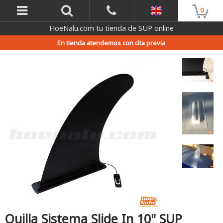
0
HoeNalu.com tu tienda de SUP online
En tienda atendemos con cita previa
Quilla Sistema Slide In 10" SUP