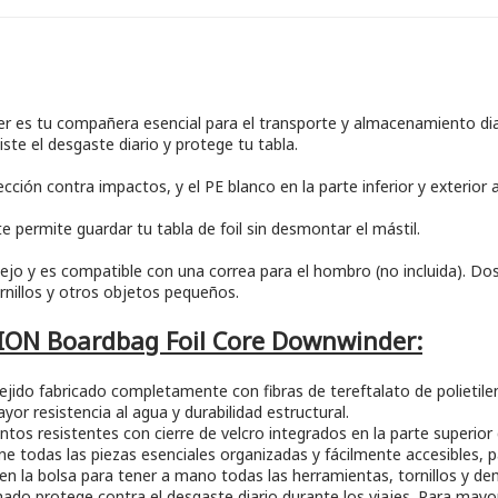
 es tu compañera esencial para el transporte y almacenamiento diari
te el desgaste diario y protege tu tabla.
ión contra impactos, y el PE blanco en la parte inferior y exterior a
te permite guardar tu tabla de foil sin desmontar el mástil.
ejo y es compatible con una correa para el hombro (no incluida). Dos p
nillos y otros objetos pequeños.
la ION Boardbag Foil Core Downwinder:
jido fabricado completamente con fibras de tereftalato de polietile
yor resistencia al agua y durabilidad estructural.
os resistentes con cierre de velcro integrados en la parte superior d
 todas las piezas esenciales organizadas y fácilmente accesibles, p
 en la bolsa para tener a mano todas las herramientas, tornillos y d
do protege contra el desgaste diario durante los viajes. Para mayor