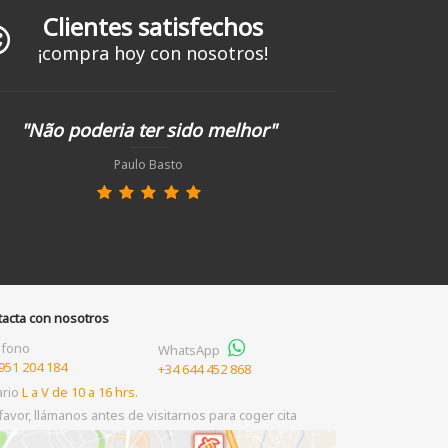
Clientes satisfechos
¡compra hoy con nosotros!
"Não poderia ter sido melhor"
Paulo Basto
tacta con nosotros
éfono
WhatsApp
951 204 184
+34 644 452 868
ario
L a V de 10 a 16 hrs.
favor, llámanos antes de visitarnos para coger cita