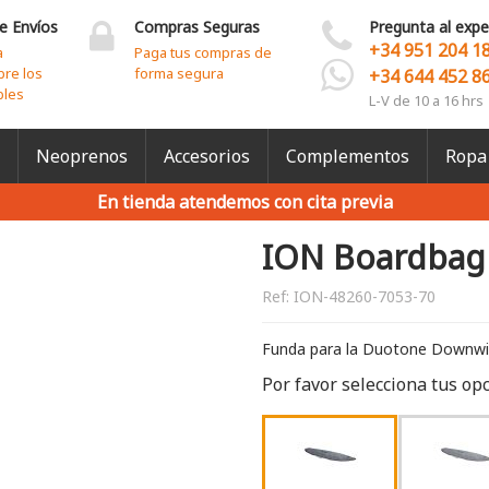
e Envíos
Compras Seguras
Pregunta al expe
+34 951 204 1
a
Paga tus compras de
bre los
forma segura
+34 644 452 8
bles
L-V de 10 a 16 hrs
Neoprenos
Accesorios
Complementos
Ropa
En tienda atendemos con cita previa
ION Boardbag
Ref:
ION-48260-7053-70
Funda para la Duotone Downwi
Por favor selecciona tus op