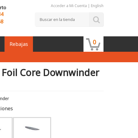
Acceder a Mi Cuenta
|
English
rto
84
68
0
Rebajas
 Foil Core Downwinder
nder
ciones