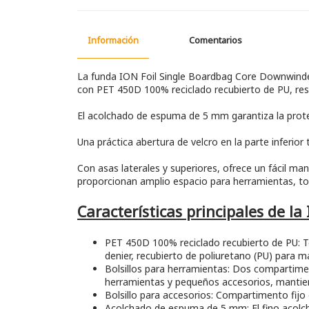
Información
Comentarios
La funda ION Foil Single Boardbag Core Downwinder
con PET 450D 100% reciclado recubierto de PU, resis
El acolchado de espuma de 5 mm garantiza la protecc
Una práctica abertura de velcro en la parte inferior 
Con asas laterales y superiores, ofrece un fácil man
proporcionan amplio espacio para herramientas, tor
Características principales de 
PET 450D 100% reciclado recubierto de PU: Te
denier, recubierto de poliuretano (PU) para ma
Bolsillos para herramientas: Dos compartiment
herramientas y pequeños accesorios, mantiene
Bolsillo para accesorios: Compartimento fijo
Acolchado de espuma de 5 mm: El fino acolcha