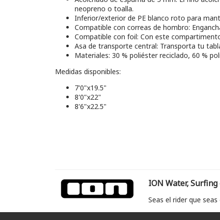
neopreno o toalla.
Inferior/exterior de PE blanco roto para mante
Compatible con correas de hombro: Engancha
Compatible con foil: Con este compartimento e
Asa de transporte central: Transporta tu tabl
Materiales: 30 % poliéster reciclado, 60 % pol
Medidas disponibles:
7'0"x19.5"
8'0"x22"
8'6"x22.5"
ION Water, Surfing
Seas el rider que seas