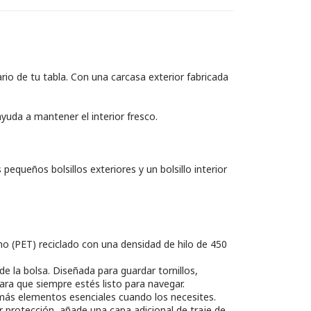
o de tu tabla. Con una carcasa exterior fabricada
yuda a mantener el interior fresco.
equeños bolsillos exteriores y un bolsillo interior
no (PET) reciclado con una densidad de hilo de 450
e la bolsa. Diseñada para guardar tornillos,
ara que siempre estés listo para navegar.
emás elementos esenciales cuando los necesites.
 protección, añade una capa adicional de traje de