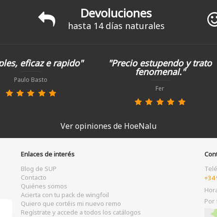
Devoluciones
hasta 14 días naturales
les, eficaz e rapido"
"Precio estupendo y trato
fenomenal."
Paulo Basto
Fer
Ver opiniones de HoeNalu
Enlaces de interés
Con
Blog de SUP
Tel
Contacto
+34 
Quiénes somos
Hor
Acierta con tu pack de wingfoil
Por 
Quiero que cortéis mi nuevo remo
Regístrate y accede a todos los catálogos