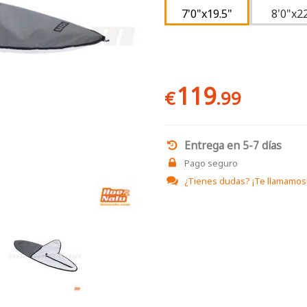
7'0"x19.5"
8'0"x2
119
€
.99
Entrega en 5-7 días
Pago seguro
¿Tienes dudas?
¡Te llamamos