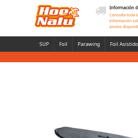
Información d
Consulta toda l
información so
envíos disponi
SUP
Foil
Parawing
Foil Asistido