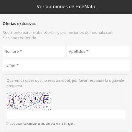
Ver opiniones de HoeNalu
Ofertas exclusivas
Suscribete para recibir ofertas y promociones de hoenalu.com
* campo requerido
Nombre
*
Apellidos
*
Email
*
Queremos saber que no eres un robot, por favor responde la siguiente
pregunta
Introduzca los caracteres mostrados en la imagen.