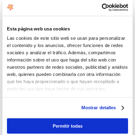
No se permiten etiquetas HTML.
Esta página web usa cookies
No se permiten enlaces.
Las cookies de este sitio web se usan para personalizar
Saltos automáticos de líneas y de párrafos.
el contenido y los anuncios, ofrecer funciones de redes
Queremos saber que no eres un robot, por favor responde la
sociales y analizar el tráfico. Además, compartimos
siguiente pregunta
información sobre el uso que haga del sitio web con
nuestros partners de redes sociales, publicidad y análisis
web, quienes pueden combinarla con otra información
que les haya proporcionado o que hayan recopilado a
partir del uso que haya hecho de sus servicios.
Introduzca los caracteres mostrados en la imagen.
Mostrar detalles
Permitir todas