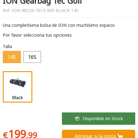
ION Gearbag Tec Golf
Ref:
ION-48220-7013-900-BLACK-145
Una completísima bolsa de ION con muchísimo espacio
Por favor selecciona tus opciones
Talla
145
165
Black
Disponible en Stock
199
€
.99
Agregar a la cesta 