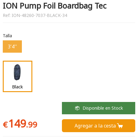
ION Pump Foil Boardbag Tec
Ref:
ION-48260-7037-BLACK-34
Talla
3'4''
Black
Disponible en Stock
149
€
.99
Agregar a la cesta 