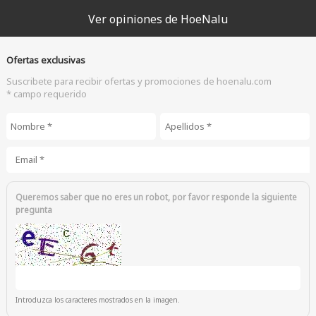
Ver opiniones de HoeNalu
Ofertas exclusivas
Suscribete para recibir ofertas y promociones de hoenalu.com
* campo requerido
Nombre
*
Apellidos
*
Email
*
Queremos saber que no eres un robot, por favor responde la siguiente
pregunta
Introduzca los caracteres mostrados en la imagen.