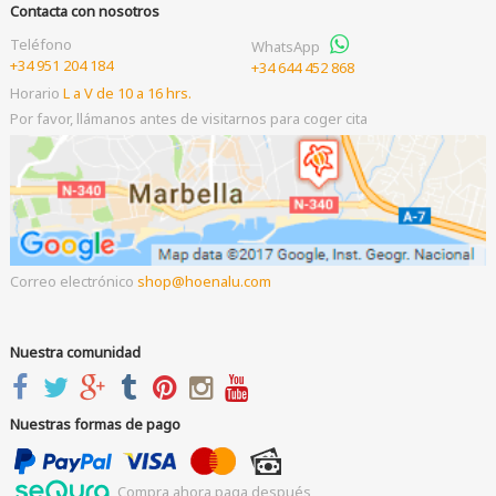
Contacta con nosotros
Teléfono
WhatsApp
+34 951 204 184
+34 644 452 868
Horario
L a V de 10 a 16 hrs.
Por favor, llámanos antes de visitarnos para coger cita
Correo electrónico
shop
hoenalu.com
Nuestra comunidad
Nuestras formas de pago
Compra ahora paga después