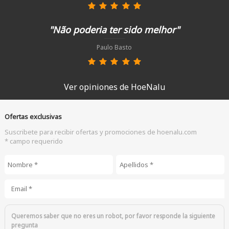
"Não poderia ter sido melhor"
Paulo Basto
Ver opiniones de HoeNalu
Ofertas exclusivas
Suscribete para recibir ofertas y promociones de hoenalu.com
* campo requerido
Nombre
*
Apellidos
*
Email
*
Queremos saber que no eres un robot, por favor responde la siguiente
pregunta