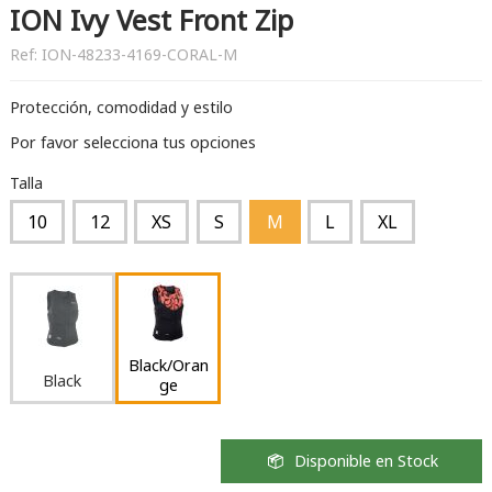
ION Ivy Vest Front Zip
Ref:
ION-48233-4169-CORAL-M
Protección, comodidad y estilo
Por favor selecciona tus opciones
Talla
10
12
XS
S
M
L
XL
Black/Oran
Black
ge
Disponible en Stock