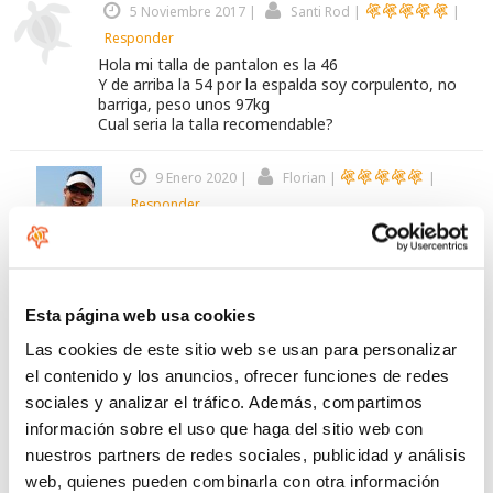
5 Noviembre 2017
|
Santi Rod
|
|
Responder
Hola mi talla de pantalon es la 46
Y de arriba la 54 por la espalda soy corpulento, no
barriga, peso unos 97kg
Cual seria la talla recomendable?
9 Enero 2020
|
Florian
|
|
Responder
Disculpa no vimos tu occmentairo hasta ahora,
tu talla es la XL
11 Diciembre 2017
|
Santi
|
|
Esta página web usa cookies
Responder
A que talla corresponde la 54xl
Las cookies de este sitio web se usan para personalizar
Yo uso la 46 en pantalon y mido 183
el contenido y los anuncios, ofrecer funciones de redes
Complesion fuerte
sociales y analizar el tráfico. Además, compartimos
información sobre el uso que haga del sitio web con
Deja tu comentario
nuestros partners de redes sociales, publicidad y análisis
web, quienes pueden combinarla con otra información