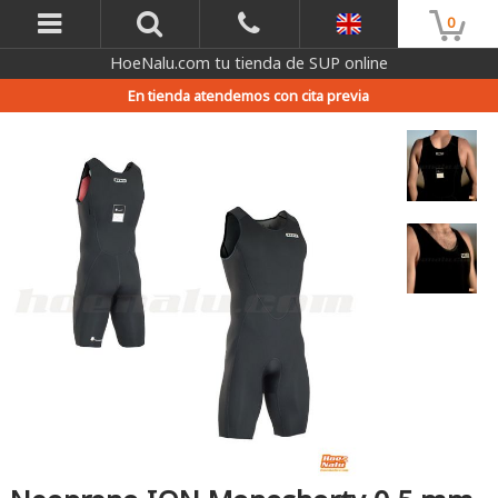
0
HoeNalu.com tu tienda de SUP online
En tienda atendemos con cita previa