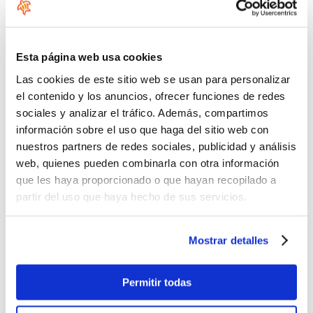
No se permiten etiquetas HTML.
No se permiten enlaces.
Saltos automáticos de líneas y de párrafos.
Esta página web usa cookies
Las cookies de este sitio web se usan para personalizar
Queremos saber que no eres un robot, por favor responde la
el contenido y los anuncios, ofrecer funciones de redes
siguiente pregunta
sociales y analizar el tráfico. Además, compartimos
información sobre el uso que haga del sitio web con
nuestros partners de redes sociales, publicidad y análisis
web, quienes pueden combinarla con otra información
que les haya proporcionado o que hayan recopilado a
partir del uso que haya hecho de sus servicios.
Introduzca los caracteres mostrados en la imagen.
Mostrar detalles
Permitir todas