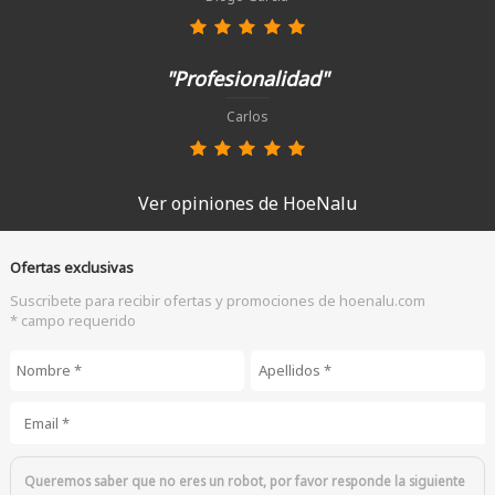
"Profesionalidad"
Carlos
Ver opiniones de HoeNalu
Ofertas exclusivas
Suscribete para recibir ofertas y promociones de hoenalu.com
* campo requerido
Nombre
*
Apellidos
*
Email
*
Queremos saber que no eres un robot, por favor responde la siguiente