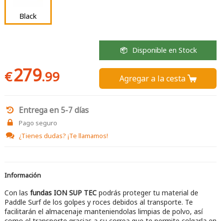
Black
Disponible en Stock
279
€
.99
Agregar a la cesta 
Entrega en 5-7 días
Pago seguro
¿Tienes dudas?
¡Te llamamos!
Información
Con las
fundas ION SUP TEC
podrás proteger tu material de
Paddle Surf de los golpes y roces debidos al transporte. Te
facilitarán el almacenaje manteniendolas limpias de polvo, así
como el transporte gracias a su correa que te permite colgarla en