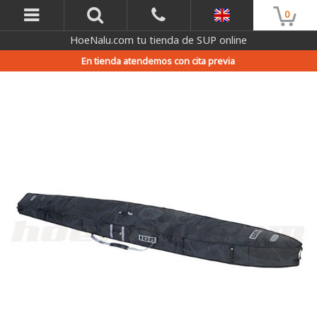
0
HoeNalu.com tu tienda de SUP online
En tienda atendemos con cita previa