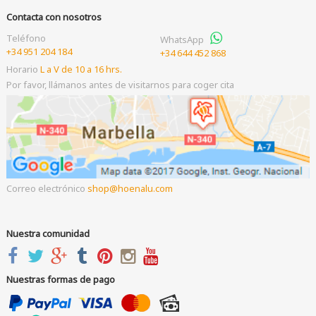
Contacta con nosotros
Teléfono
WhatsApp
+34 951 204 184
+34 644 452 868
Horario
L a V de 10 a 16 hrs.
Por favor, llámanos antes de visitarnos para coger cita
Correo electrónico
shop
hoenalu.com
Nuestra comunidad
Nuestras formas de pago