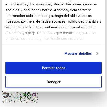
el contenido y los anuncios, ofrecer funciones de redes
Valora este producto
*
sociales y analizar el tráfico. Además, compartimos
información sobre el uso que haga del sitio web con
Comentario
nuestros partners de redes sociales, publicidad y análisis
web, quienes pueden combinarla con otra información
que les haya proporcionado o que hayan recopilado a
partir del uso que haya hecho de sus servicios.
Mostrar detalles
No se permiten etiquetas HTML.
No se permiten enlaces.
Permitir todas
Saltos automáticos de líneas y de párrafos.
Queremos saber que no eres un robot, por favor responde la
Denegar
siguiente pregunta