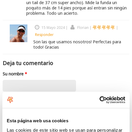
un tail de 37 cm super ancho). Mide la funda un
poquito más de 14 pies porque así entran sin ningún
problema. Todo un acierto.
15 Mayo 2024
|
Florian
|
|
Responder
Son las que usamos nosotros! Perfectas para
todo! Gracias
Deja tu comentario
Su nombre
*
Correo electrónico
*
Esta página web usa cookies
El contenido de este campo se mantiene privado y no se mostrará
públicamente. Si dispone de una cuenta
Gravatar
asociada con este correo
Las cookies de este sitio web se usan para personalizar
electrónico, se usará para poder mostrar su avatar!.