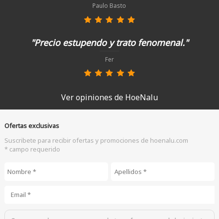
Paulo Basto
"Precio estupendo y trato fenomenal."
Fer
Ver opiniones de HoeNalu
Ofertas exclusivas
Suscribete para recibir ofertas y promociones de hoenalu.com
* campo requerido
Nombre
*
Apellidos
*
Email
*