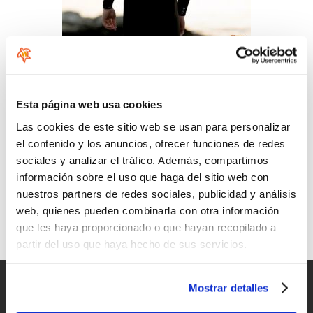
Comentarios
Esta página web usa cookies
Las cookies de este sitio web se usan para personalizar
el contenido y los anuncios, ofrecer funciones de redes
sociales y analizar el tráfico. Además, compartimos
información sobre el uso que haga del sitio web con
nuestros partners de redes sociales, publicidad y análisis
ION Water, Surfing elements
web, quienes pueden combinarla con otra información
que les haya proporcionado o que hayan recopilado a
Seas el rider que seas cualquier producto ION funcionará en
todas las condiciones
partir del uso que haya hecho de sus servicios.
Entregas rápidas
Mostrar detalles
para España y Portugal