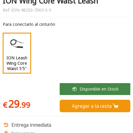
ION Wing Core Waist Leash
Ref:
ION-48250-7063-5-5
Para conectarlo al cinturón
ION Leash
Wing Core
Waist 5'5"
Disponible en Stock
29
€
.99
Agregar a la cesta 
Entrega inmediata
Pago seguro