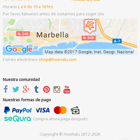
Horario
L a V de 10 a 16 hrs.
Por favor, llámanos antes de visitarnos para coger cita
Correo electrónico
shop
hoenalu.com
Nuestra comunidad
Nuestras formas de pago
Compra ahora paga después
Copyright © HoeNalu 2012-2026