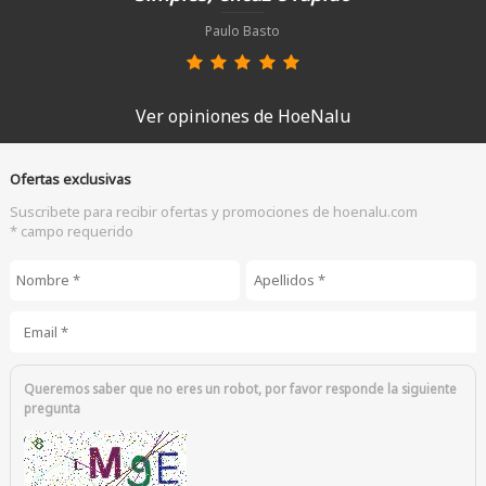
Paulo Basto
Ver opiniones de HoeNalu
Ofertas exclusivas
Suscribete para recibir ofertas y promociones de hoenalu.com
* campo requerido
Nombre
*
Apellidos
*
Email
*
Queremos saber que no eres un robot, por favor responde la siguiente
pregunta