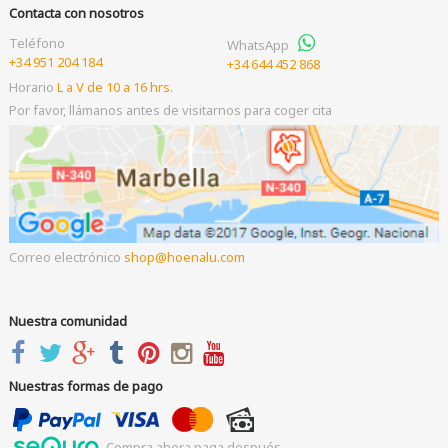
Contacta con nosotros
Teléfono
WhatsApp
+34 951 204 184
+34 644 452 868
Horario
L a V de 10 a 16 hrs.
Por favor, llámanos antes de visitarnos para coger cita
Correo electrónico
shop
hoenalu.com
Nuestra comunidad
Nuestras formas de pago
Compra ahora paga después