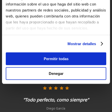
Devoluciones
información sobre el uso que haga del sitio web con
hasta 14 días naturales
nuestros partners de redes sociales, publicidad y análisis
web, quienes pueden combinarla con otra información
Clientes satisfechos
que les haya proporcionado o que hayan recopilado a
¡compra hoy con nosotros!
partir del uso que haya hecho de sus servicios.
Mostrar detalles
"Tienda y asesoramiento excelente. "
Ignacio
Permitir todas
"Experiencia perfecta "
Denegar
Juan Manuel Antequera Tirado
"Todo perfecto, como siempre"
Diego García