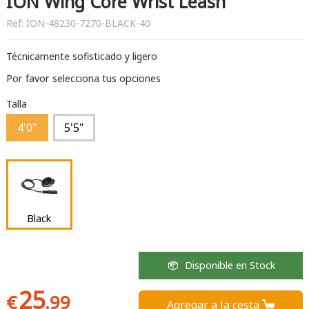
ION Wing Core Wrist Leash
Ref:
ION-48230-7270-BLACK-40
Técnicamente sofisticado y ligero
Por favor selecciona tus opciones
Talla
4'0"
5'5"
Black
Disponible en Stock
25
€
.99
Agregar a la cesta 