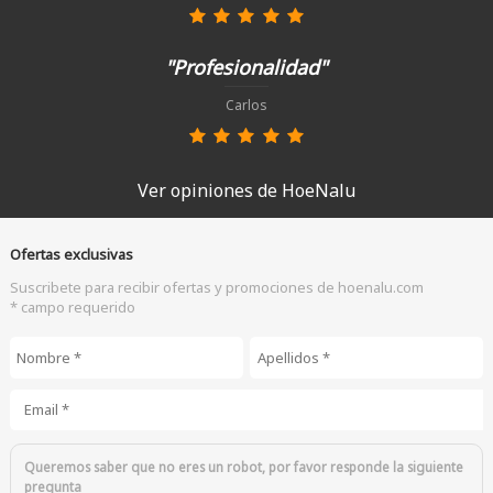
"Profesionalidad"
Carlos
Ver opiniones de HoeNalu
Ofertas exclusivas
Suscribete para recibir ofertas y promociones de hoenalu.com
* campo requerido
Nombre
*
Apellidos
*
Email
*
Queremos saber que no eres un robot, por favor responde la siguiente
pregunta