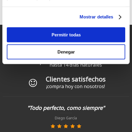
ION Water, Surfing elements
Seas el rider que seas cualquier producto ION funcionará en
Mostrar detalles
todas las condiciones
Entregas rápidas
Permitir todas
para España y Portugal
Denegar
Devoluciones
hasta 14 días naturales
Clientes satisfechos
¡compra hoy con nosotros!
"Todo perfecto, como siempre"
Diego García