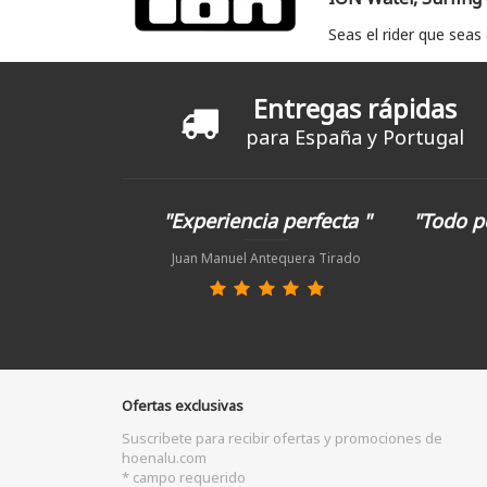
Seas el rider que seas
Entregas rápidas
para España y Portugal
"Experiencia perfecta "
"Todo p
Juan Manuel Antequera Tirado
Ofertas exclusivas
Suscribete para recibir ofertas y promociones de
hoenalu.com
* campo requerido