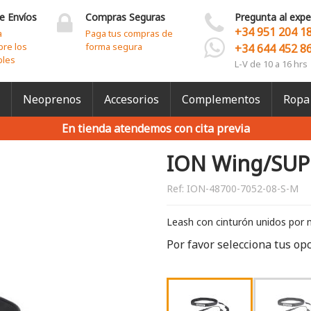
e Envíos
Compras Seguras
Pregunta al expe
+34 951 204 1
a
Paga tus compras de
bre los
forma segura
+34 644 452 8
bles
L-V de 10 a 16 hrs
Neoprenos
Accesorios
Complementos
Ropa
En tienda atendemos con cita previa
ION Wing/SUP 
Ref:
ION-48700-7052-08-S-M
Leash con cinturón unidos por
Por favor selecciona tus op