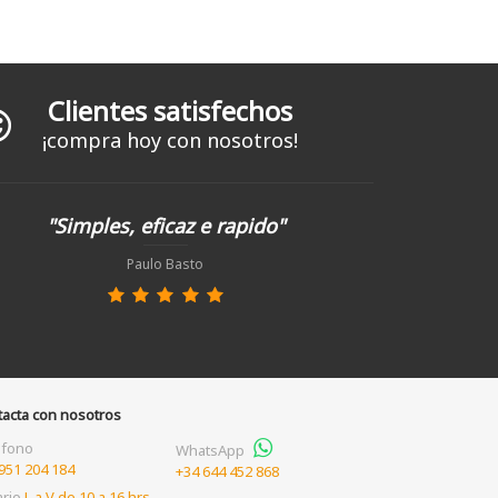
Clientes satisfechos
¡compra hoy con nosotros!
"Simples, eficaz e rapido"
Paulo Basto
tacta con nosotros
éfono
WhatsApp
951 204 184
+34 644 452 868
ario
L a V de 10 a 16 hrs.