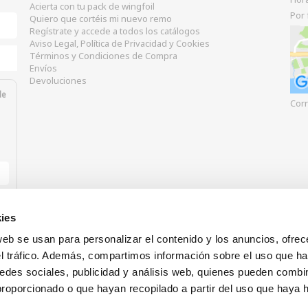
Acierta con tu pack de wingfoil
Por 
Quiero que cortéis mi nuevo remo
Regístrate y accede a todos los catálogos
Aviso Legal, Política de Privacidad y Cookies
Términos y Condiciones de Compra
Envíos
Devoluciones
de
Corr
ies
web se usan para personalizar el contenido y los anuncios, ofrec
el tráfico. Además, compartimos información sobre el uso que ha
edes sociales, publicidad y análisis web, quienes pueden combin
proporcionado o que hayan recopilado a partir del uso que haya
Nuestras formas de pago