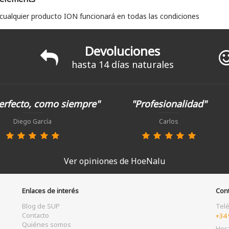
 cualquier producto ION funcionará en todas las condiciones
Devoluciones
hasta 14 días naturales
erfecto, como siempre"
"Profesionalidad"
Diego García
Carlos
Ver opiniones de HoeNalu
Enlaces de interés
Con
Blog de SUP
Tel
Contacto
+34 
Quiénes somos
Hor