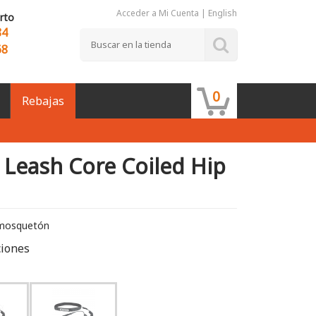
Acceder a Mi Cuenta
|
English
rto
84
68
0
Rebajas
Leash Core Coiled Hip
 mosquetón
ciones