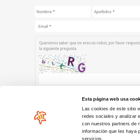
Nombre
*
Apellidos
*
Email
*
Queremos saber que no eres un robot, por favor respon
la siguiente pregunta
Introduzca los caracteres mostrados en la imagen.
Esta página web usa cook
Las cookies de este sitio 
redes sociales y analizar 
con nuestros partners de r
información que les haya 
Nuestra comunidad
servicios.