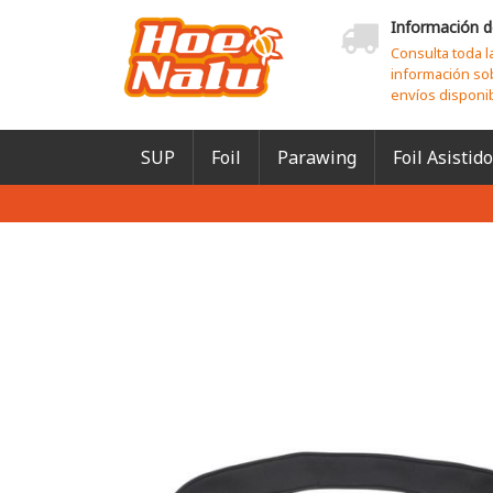
Información d
Consulta toda l
información so
envíos disponi
SUP
Foil
Parawing
Foil Asistido