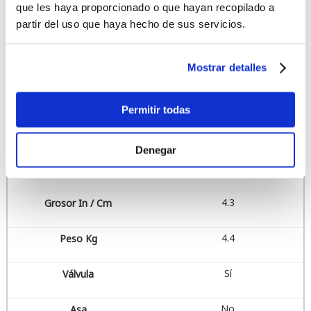
que les haya proporcionado o que hayan recopilado a
No
partir del uso que haya hecho de sus servicios.
Foil Track 14"
Mostrar detalles
78
Permitir todas
5'11" / 180.3
Denegar
20.75" / 52.7
4.3
4.4
Sí
No