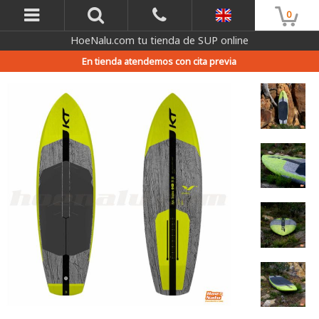
0
HoeNalu.com tu tienda de SUP online
En tienda atendemos con cita previa