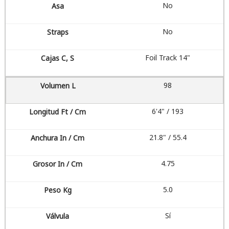
No
No
Foil Track 14"
98
6'4" / 193
21.8" / 55.4
4.75
5.0
Sí