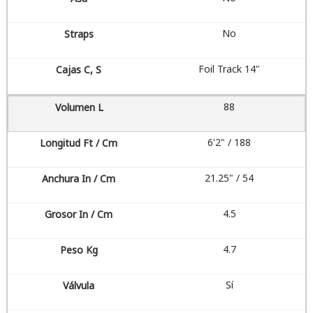
No
Foil Track 14"
88
6'2" / 188
21.25" / 54
4.5
4.7
Sí