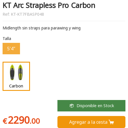
KT Arc Strapless Pro Carbon
Ref:
KT-KT7FBASP048
Midlength sin straps para parawing y wing
Talla
5'4"
Carbon
Disponible en Stock
2290
€
.00
Agregar a la cesta 