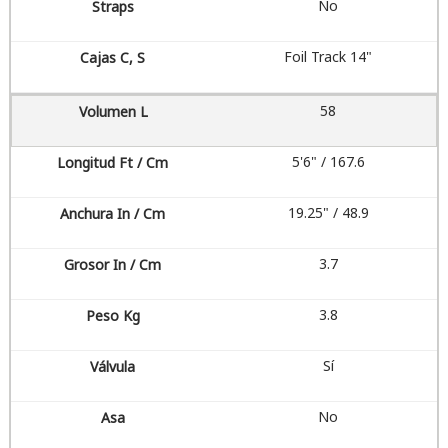
No
Foil Track 14"
58
5'6" / 167.6
19.25" / 48.9
3.7
3.8
Sí
No