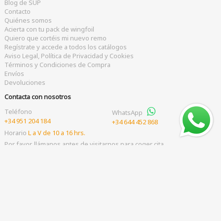
Blog de SUP
Contacto
Quiénes somos
Acierta con tu pack de wingfoil
Quiero que cortéis mi nuevo remo
Regístrate y accede a todos los catálogos
Aviso Legal, Política de Privacidad y Cookies
Términos y Condiciones de Compra
Envíos
Devoluciones
Contacta con nosotros
Teléfono
WhatsApp
+34 951 204 184
+34 644 452 868
Horario
L a V de 10 a 16 hrs.
Por favor, llámanos antes de visitarnos para coger cita
Correo electrónico
shop
hoenalu.com