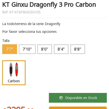
KT Ginxu Dragonfly 3 Pro Carbon
Ref:
KT-KT6FBGD3G105
La todoterreno de la serie Dragonfly
Por favor selecciona tus opciones
Talla
7'7"
7'10"
8'0"
8'4"
8'8"
Carbon
Disponible en Stock