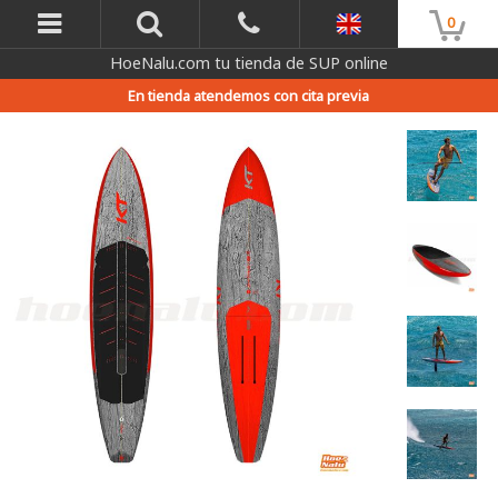
0
HoeNalu.com tu tienda de SUP online
En tienda atendemos con cita previa