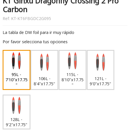
KT Ginxu Dragonfly Crossing 2 Pro
Carbon
Ref:
KT-KT6FBGDC2G095
La tabla de DW foil para ir muy rápido
Por favor selecciona tus opciones
95L -
115L -
106L -
121L -
7'10"x17.75
8'10"x17.75
8'4"x17.75"
9'0"x17.75"
"
"
128L -
9'2"x17.75"