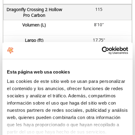
115
8'10"
17.75"
121
9'0"
Esta página web usa cookies
Las cookies de este sitio web se usan para personalizar
17.75"
el contenido y los anuncios, ofrecer funciones de redes
sociales y analizar el tráfico. Además, compartimos
información sobre el uso que haga del sitio web con
128
nuestros partners de redes sociales, publicidad y análisis
web, quienes pueden combinarla con otra información
9'2"
que les haya proporcionado o que hayan recopilado a
partir del uso que haya hecho de sus servicios.
17.75"